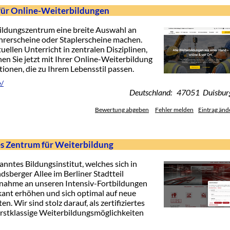
für Online-Weiterbildungen
ildungszentrum eine breite Auswahl an
hrerscheine oder Staplerscheine machen.
ellen Unterricht in zentralen Disziplinen,
en Sie jetzt mit Ihrer Online-Weiterbildung
tionen, die zu Ihrem Lebensstil passen.
e/
Deutschland: 47051 Duisbur
Bewertung abgeben
Fehler melden
Eintrag änd
s Zentrum für Weiterbildung
ntes Bildungsinstitut, welches sich in
sberger Allee im Berliner Stadtteil
ilnahme an unseren Intensiv-Fortbildungen
kant erhöhen und sich optimal auf neue
. Wir sind stolz darauf, als zertifiziertes
rstklassige Weiterbildungsmöglichkeiten