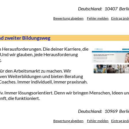
Deutschland: 10407 Berli
Bewertung abgeben
Fehler melden
Eintrag änd
nd zweiter Bildungsweg
n Herausforderungen. Die deiner Karriere, die
 Und wir glauben, jede Herausforderung
.
 für den Arbeitsmarkt zu machen. Wir
iven Weiterbildungen und bieten Beratung
oaches. Immer individuell, immer praxisnah.
v. Immer lösungsorientiert. Denn wir bringen Menschen, Ideen u
t, die funktioniert.
Deutschland: 10969 Berli
Bewertung abgeben
Fehler melden
Eintrag änd