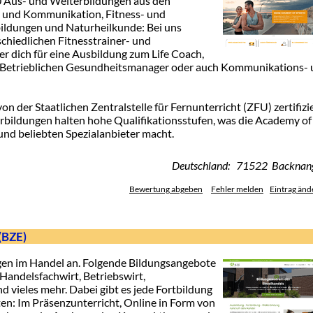
00 Aus- und Weiterbildungen aus den
g und Kommunikation, Fitness- und
ildungen und Naturheilkunde: Bei uns
chiedlichen Fitnesstrainer- und
 dich für eine Ausbildung zum Life Coach,
, Betrieblichen Gesundheitsmanager oder auch Kommunikations-
n der Staatlichen Zentralstelle für Fernunterricht (ZFU) zertifizi
rbildungen halten hohe Qualifikationsstufen, was die Academy of
nd beliebten Spezialanbieter macht.
Deutschland: 71522 Backnan
Bewertung abgeben
Fehler melden
Eintrag änd
(BZE)
gen im Handel an. Folgende Bildungsangebote
Handelsfachwirt, Betriebswirt,
nd vieles mehr. Dabei gibt es jede Fortbildung
en: Im Präsenzunterricht, Online in Form von