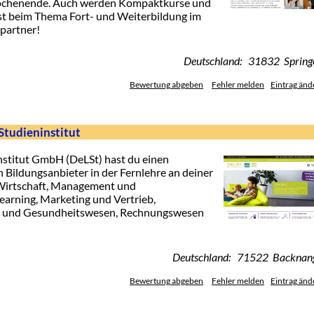
ochenende. Auch werden Kompaktkurse und
st beim Thema Fort- und Weiterbildung im
hpartner!
Deutschland: 31832 Spring
Bewertung abgeben
Fehler melden
Eintrag änd
Studieninstitut
stitut GmbH (DeLSt) hast du einen
 Bildungsanbieter in der Fernlehre an deiner
n Wirtschaft, Management und
Learning, Marketing und Vertrieb,
- und Gesundheitswesen, Rechnungswesen
Deutschland: 71522 Backnan
Bewertung abgeben
Fehler melden
Eintrag änd