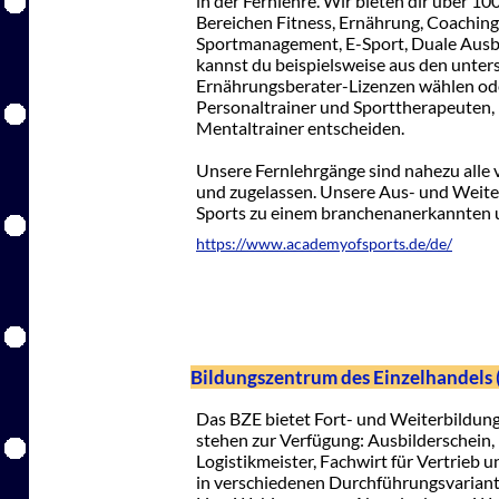
in der Fernlehre. Wir bieten dir über 1
Bereichen Fitness, Ernährung, Coachin
Sportmanagement, E-Sport, Duale Ausb
kannst du beispielsweise aus den unters
Ernährungsberater-Lizenzen wählen oder
Personaltrainer und Sporttherapeuten
Mentaltrainer entscheiden.
Unsere Fernlehrgänge sind nahezu alle vo
und zugelassen. Unsere Aus- und Weite
Sports zu einem branchenanerkannten u
https://www.academyofsports.de/de/
Bildungszentrum des Einzelhandels 
Das BZE bietet Fort- und Weiterbildun
stehen zur Verfügung: Ausbilderschein, 
Logistikmeister, Fachwirt für Vertrieb u
in verschiedenen Durchführungsvariant