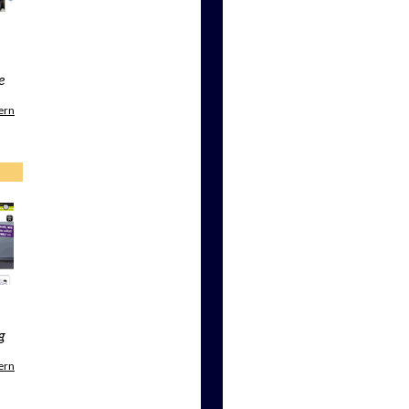
e
ern
g
ern