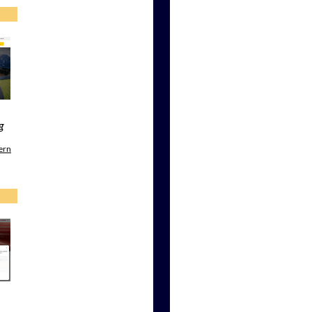
g
ern