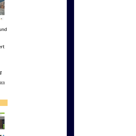
 und
ert
g
ern