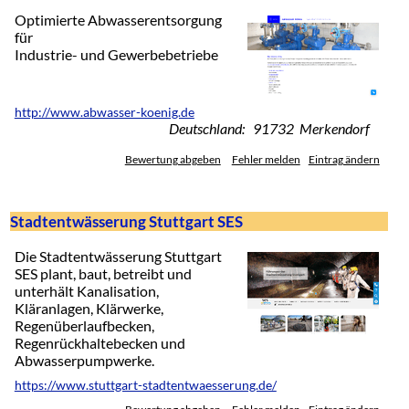
Optimierte Abwasserentsorgung
für
Industrie- und Gewerbebetriebe
http://www.abwasser-koenig.de
Deutschland: 91732 Merkendorf
Bewertung abgeben
Fehler melden
Eintrag ändern
Stadtentwässerung Stuttgart SES
Die Stadtentwässerung Stuttgart
SES plant, baut, betreibt und
unterhält Kanalisation,
Kläranlagen, Klärwerke,
Regenüberlaufbecken,
Regenrückhaltebecken und
Abwasserpumpwerke.
https://www.stuttgart-stadtentwaesserung.de/