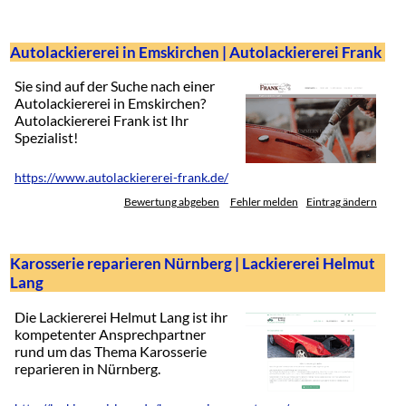
Autolackiererei in Emskirchen | Autolackiererei Frank
Sie sind auf der Suche nach einer
Autolackiererei in Emskirchen?
Autolackiererei Frank ist Ihr
Spezialist!
https://www.autolackiererei-frank.de/
Bewertung abgeben
Fehler melden
Eintrag ändern
Karosserie reparieren Nürnberg | Lackiererei Helmut
Lang
Die Lackiererei Helmut Lang ist ihr
kompetenter Ansprechpartner
rund um das Thema Karosserie
reparieren in Nürnberg.