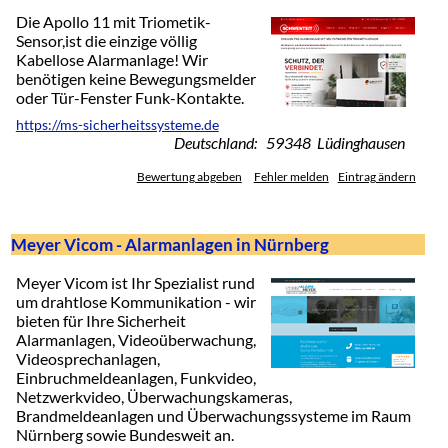
Die Apollo 11 mit Triometik-
Sensor,ist die einzige völlig
Kabellose Alarmanlage! Wir
benötigen keine Bewegungsmelder
oder Tür-Fenster Funk-Kontakte.
https://ms-sicherheitssysteme.de
Deutschland: 59348 Lüdinghausen
Bewertung abgeben
Fehler melden
Eintrag ändern
Meyer Vicom - Alarmanlagen in Nürnberg
Meyer Vicom ist Ihr Spezialist rund
um drahtlose Kommunikation - wir
bieten für Ihre Sicherheit
Alarmanlagen, Videoüberwachung,
Videosprechanlagen,
Einbruchmeldeanlagen, Funkvideo,
Netzwerkvideo, Überwachungskameras,
Brandmeldeanlagen und Überwachungssysteme im Raum
Nürnberg sowie Bundesweit an.