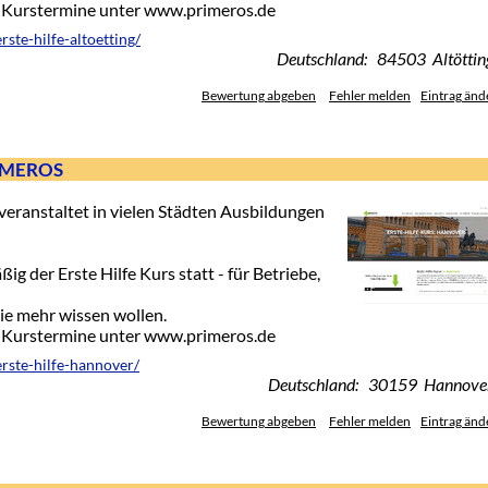
e-Kurstermine unter www.primeros.de
ste-hilfe-altoetting/
Deutschland: 84503 Altöttin
Bewertung abgeben
Fehler melden
Eintrag änd
PRIMEROS
eranstaltet in vielen Städten Ausbildungen
g der Erste Hilfe Kurs statt - für Betriebe,
die mehr wissen wollen.
e-Kurstermine unter www.primeros.de
erste-hilfe-hannover/
Deutschland: 30159 Hannove
Bewertung abgeben
Fehler melden
Eintrag änd