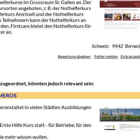
helferkurse im Grossraum St. Gallen an. Der
rsorten angeboten, z. B. der Nothelferkurs
lferkurs Amriswil und der Nothelferkurs
s Teilnehmern kann der Nothelferkurs an
n. Firstcare bietet den Nothelferkurs für
er an.
Schweiz: 9442 Bernec
Bewertung abgeben
Fehler melden
Eintrag änd
zugeordnet, könnten jedoch relevant sein:
RIMEROS
eranstaltet in vielen Städten Ausbildungen
rste Hilfe Kurs statt - für Betriebe, für den
die mehr wissen wollen.