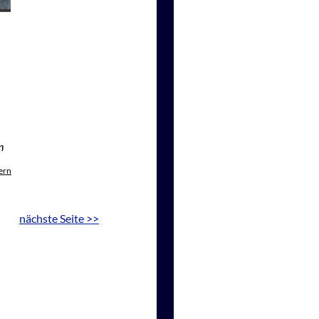
n
ern
nächste Seite >>