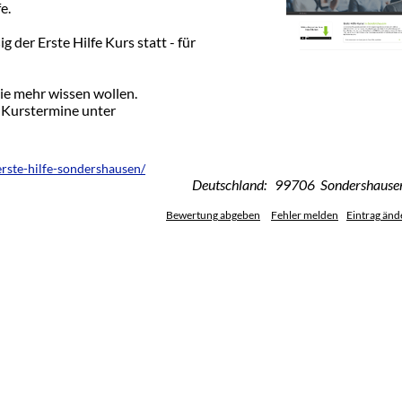
e.
 der Erste Hilfe Kurs statt - für
die mehr wissen wollen.
-Kurstermine unter
erste-hilfe-sondershausen/
Deutschland: 99706 Sondershause
Bewertung abgeben
Fehler melden
Eintrag änd