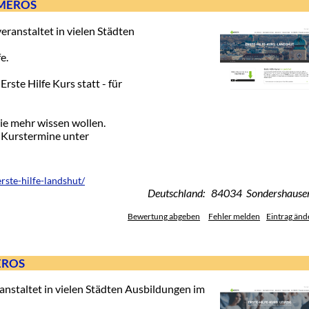
RIMEROS
ranstaltet in vielen Städten
e.
rste Hilfe Kurs statt - für
die mehr wissen wollen.
-Kurstermine unter
rste-hilfe-landshut/
Deutschland: 84034 Sondershause
Bewertung abgeben
Fehler melden
Eintrag änd
MEROS
anstaltet in vielen Städten Ausbildungen im