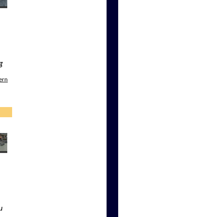
g
ern
u