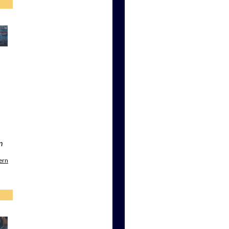
n
ern