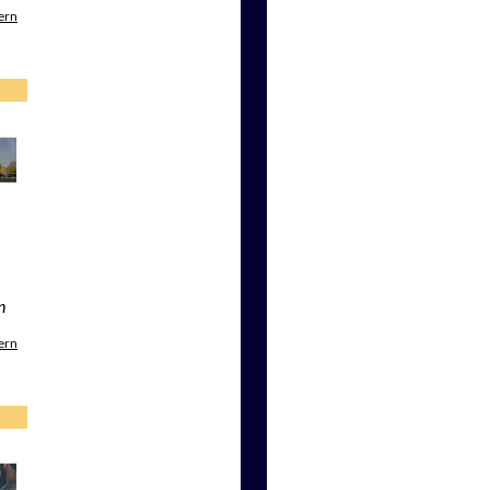
ern
n
ern