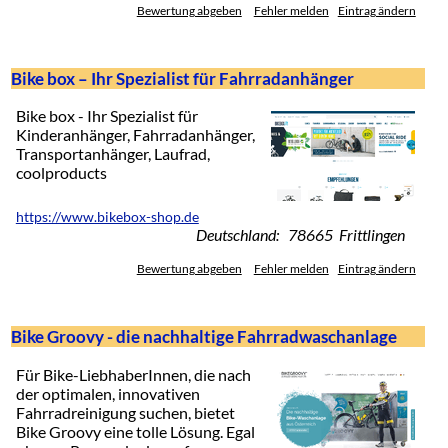
Bewertung abgeben
Fehler melden
Eintrag ändern
Bike box – Ihr Spezialist für Fahrradanhänger
Bike box - Ihr Spezialist für
Kinderanhänger, Fahrradanhänger,
Transportanhänger, Laufrad,
coolproducts
https://www.bikebox-shop.de
Deutschland: 78665 Frittlingen
Bewertung abgeben
Fehler melden
Eintrag ändern
Bike Groovy - die nachhaltige Fahrradwaschanlage
Für Bike-LiebhaberInnen, die nach
der optimalen, innovativen
Fahrradreinigung suchen, bietet
Bike Groovy eine tolle Lösung. Egal