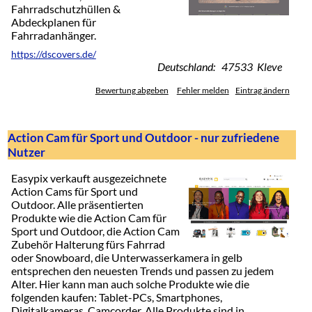
Fahrradschutzhüllen &
Abdeckplanen für
Fahrradanhänger.
https://dscovers.de/
Deutschland: 47533 Kleve
Bewertung abgeben
Fehler melden
Eintrag ändern
Action Cam für Sport und Outdoor - nur zufriedene
Nutzer
Easypix verkauft ausgezeichnete
Action Cams für Sport und
Outdoor. Alle präsentierten
Produkte wie die Action Cam für
Sport und Outdoor, die Action Cam
Zubehör Halterung fürs Fahrrad
oder Snowboard, die Unterwasserkamera in gelb
entsprechen den neuesten Trends und passen zu jedem
Alter. Hier kann man auch solche Produkte wie die
folgenden kaufen: Tablet-PCs, Smartphones,
Digitalkameras, Camcorder. Alle Produkte sind in