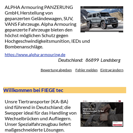
ALPHA Armouring PANZERUNG
GmbH, Herstellung von
gepanzerten Geländewagen, SUV,
VANS Fahrzeuge. Alpha Armouring
gepanzerte Fahrzeuge bieten den
höchst möglichen Schutz gegen
Hochgeschwindigkeitsmunition, IEDs und
Bombenanschläge.
https://www.alpha-armouring.de
Deutschland: 86899 Landsberg
Bewertung abgeben
Fehler melden
Eintrag ändern
Willkommen bei FIEGE tec
Unsre Tiertransporter (KA-BA)
sind führend in Deutschland; die
Swopper ideal für das Handling von
Wechselbrücken und Aufliegern.
Unser Spezialfahrzeugbau liefert
maßgeschneiderte Lösungen.