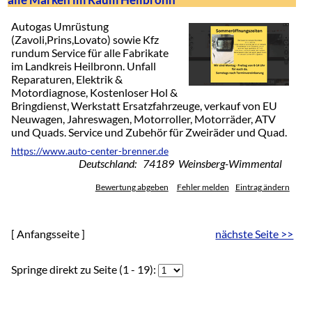
Autogas Umrüstung
(Zavoli,Prins,Lovato) sowie Kfz
rundum Service für alle Fabrikate
im Landkreis Heilbronn. Unfall
Reparaturen, Elektrik &
Motordiagnose, Kostenloser Hol &
Bringdienst, Werkstatt Ersatzfahrzeuge, verkauf von EU
Neuwagen, Jahreswagen, Motorroller, Motorräder, ATV
und Quads. Service und Zubehör für Zweiräder und Quad.
https://www.auto-center-brenner.de
Deutschland: 74189 Weinsberg-Wimmental
Bewertung abgeben
Fehler melden
Eintrag ändern
[ Anfangsseite ]
nächste Seite >>
Springe direkt zu Seite (1 - 19):