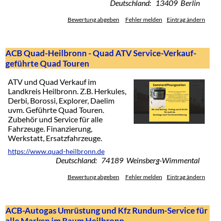
Deutschland: 13409 Berlin
Bewertung abgeben
Fehler melden
Eintrag ändern
ACB Quad-Heilbronn - Quad ATV Service-Verkauf-
geführte Quad Touren
ATV und Quad Verkauf im
Landkreis Heilbronn. Z.B. Herkules,
Derbi, Borossi, Explorer, Daelim
uvm. Geführte Quad Touren.
Zubehör und Service für alle
Fahrzeuge. Finanzierung,
Werkstatt, Ersatzfahrzeuge.
https://www.quad-heilbronn.de
Deutschland: 74189 Weinsberg-Wimmental
Bewertung abgeben
Fehler melden
Eintrag ändern
ACB-Autogas Umrüstung und Kfz Rundum-Service für
alle Marken im Raum Heilbronn