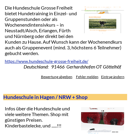
Die Hundeschule Grosse Freiheit
bietet Hundetraining in Einzel- und
Gruppenstunden oder als
Wochenendintensivkurs – in
Neustadt/Aisch, Erlangen, Fürth
und Nürnberg oder direkt bei den
Kunden zu Hause. Auf Wunsch kann der Wochenendkurs
auch als Gruppenevent (mind. 3, höchstens 6 Teilnehmer)
gebucht werden.
https://www.hundeschule-grosse-freiheit.de/
Deutschland: 91466 Gerhardshofen OT Göttelhöf
Bewertung abgeben
Fehler melden
Eintrag ändern
Hundeschule in Hagen / NRW + Shop
Infos über die Hundeschule und
viele weitere Themen. Shop mit
günstigen Preisen.
Kinderbastelecke, und ......!!!