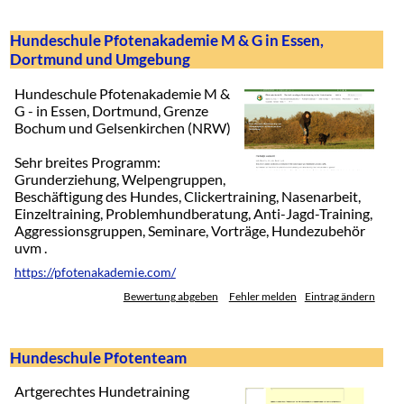
Hundeschule Pfotenakademie M & G in Essen,
Dortmund und Umgebung
Hundeschule Pfotenakademie M &
G - in Essen, Dortmund, Grenze
Bochum und Gelsenkirchen (NRW)
Sehr breites Programm:
Grunderziehung, Welpengruppen,
Beschäftigung des Hundes, Clickertraining, Nasenarbeit,
Einzeltraining, Problemhundberatung, Anti-Jagd-Training,
Aggressionsgruppen, Seminare, Vorträge, Hundezubehör
uvm .
https://pfotenakademie.com/
Bewertung abgeben
Fehler melden
Eintrag ändern
Hundeschule Pfotenteam
Artgerechtes Hundetraining