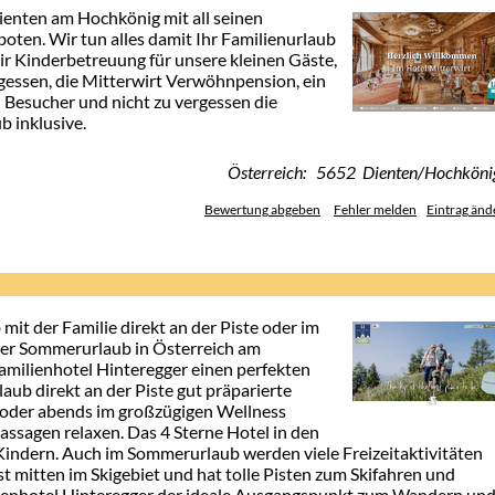
Dienten am Hochkönig mit all seinen
ten. Wir tun alles damit Ihr Familienurlaub
wir Kinderbetreuung für unsere kleinen Gäste,
gessen, die Mitterwirt Verwöhnpension, ein
 Besucher und nicht zu vergessen die
 inklusive.
Österreich: 5652 Dienten/Hochköni
Bewertung abgeben
Fehler melden
Eintrag änd
it der Familie direkt an der Piste oder im
er Sommerurlaub in Österreich am
amilienhotel Hinteregger einen perfekten
aub direkt an der Piste gut präparierte
 oder abends im großzügigen Wellness
assagen relaxen. Das 4 Sterne Hotel in den
 Kindern. Auch im Sommerurlaub werden viele Freizeitaktivitäten
t mitten im Skigebiet und hat tolle Pisten zum Skifahren und
ienhotel Hinteregger der ideale Ausgangspunkt zum Wandern un