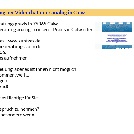
g per Videochat oder analog in Calw
atungspraxis in 75365 Calw.
ratung analog in unserer Praxis in Calw oder
tes: www,kuntzes.de,
neberatungsraum.de
06.
uns aufnehmen.
euung, aber es ist Ihnen nicht möglich
kommen, weil …
ügen
and)
as Richtige für Sie.
Anspruch zu nehmen?
Insbesondere wenn: