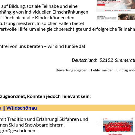
auf Bildung, soziale Teilhabe und eine
bhängig von individuellen Einschränkungen
 Doch nicht alle Kinder können den
tützung meistern. In solchen Fällen bietet
wertvolle Hilfe, um eine gleichberechtigte und erfolgreiche Teilnah
frei von uns beraten – wir sind für Sie da!
Deutschland: 52152 Simmerat
Bewertung abgeben
Fehler melden
Eintrag änd
zugeordnet, könnten jedoch relevant sein:
u || Wildschönau
mit Tradition und Erfahrung! Skifahren und
enen Ski und Snowboardlehrern.
 großgeschrieben...