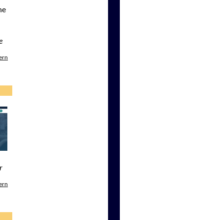
he
e
ern
r
ern