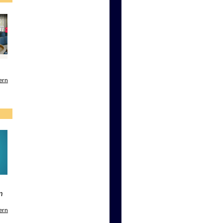
ern
n
ern