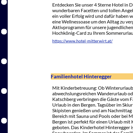
Entdecken Sie unser 4 Sterne Hotel in 
wunderbaren Facetten und tollen Angebo
ein voller Erfolg wird und dafür haben 
eine Wellnessoase um den Alltag zu ver
Aktivprogramm für unsere jugendlichen
Hochkönig-Card zu Ihrem Sommerurlaub
https://www.hotel-mitterwirt.at/
Familienhotel Hinteregger
Mit Kinderbetreuung: Ob Winterurlaub m
abwechslungsreichen Wanderurlaub od
Katschberg verbringen die Gäste vom F
Urlaub in den Bergen. Tagsüber im Skiurl
Skipisten genießen und am Nachmittag
Bereich mit Sauna und Pools oder bei M
Bergen ist perfekt für einen Urlaub mit
geboten. Das Kinderhotel Hinteregger is
Snowboarden. Im Sommer ist das Famil