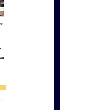
me
h
ern