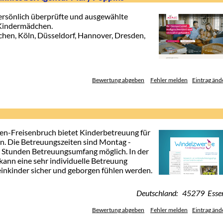
ersönlich überprüfte und ausgewählte
 Kindermädchen.
chen, Köln, Düsseldorf, Hannover, Dresden,
Bewertung abgeben
Fehler melden
Eintrag änd
en-Freisenbruch bietet Kinderbetreuung für
en. Die Betreuungszeiten sind Montag -
1 Stunden Betreuungsumfang möglich. In der
ann eine sehr individuelle Betreuung
leinkinder sicher und geborgen fühlen werden.
Deutschland: 45279 Esse
Bewertung abgeben
Fehler melden
Eintrag änd