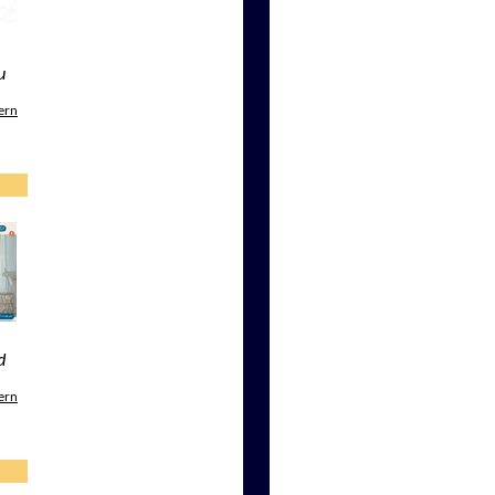
u
ern
d
ern