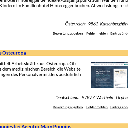
t Kindern im Familienhotel Hinteregger buchen. Abwechslungsreic
Österreich: 9863 Katschberghöh
Bewertung abgeben
Fehler melden
Eintrag änd
s Osteuropa
ittelt Arbeitskräfte aus Osteuropa. Ob
us dem medizinischen Bereich, die Website
ungen des Personalvermittlers ausführlich
Deutschland: 97877 Wertheim-Urpha
Bewertung abgeben
Fehler melden
Eintrag änd
annies bei Agentur Mary Poppins