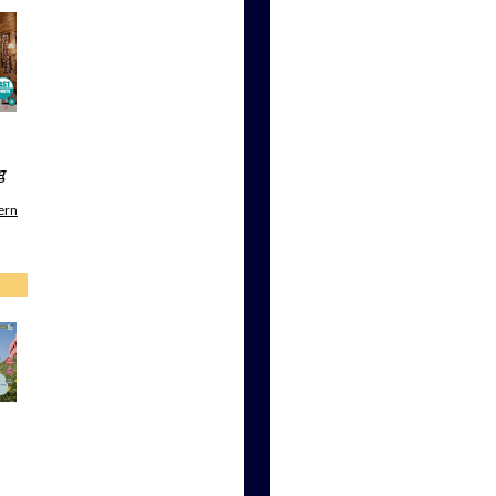
g
ern
d