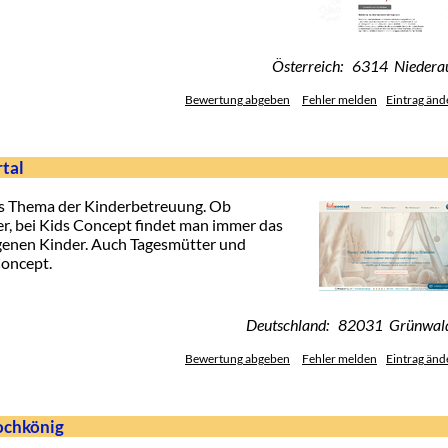
Österreich: 6314 Niedera
Bewertung abgeben
Fehler melden
Eintrag änd
tal
as Thema der Kinderbetreuung. Ob
, bei Kids Concept findet man immer das
genen Kinder. Auch Tagesmütter und
Concept.
Deutschland: 82031 Grünwal
Bewertung abgeben
Fehler melden
Eintrag änd
ochkönig