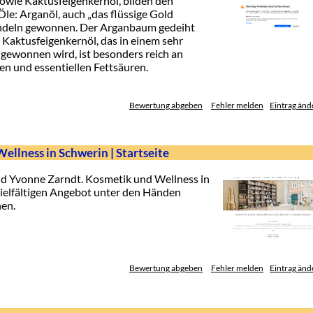
owie Kaktusfeigenkernöl, bilden den
le: Arganöl, auch „das flüssige Gold
ndeln gewonnen. Der Arganbaum gedeiht
Kaktusfeigenkernöl, das in einem sehr
ewonnen wird, ist besonders reich an
en und essentiellen Fettsäuren.
Bewertung abgeben
Fehler melden
Eintrag änd
llness in Schwerin | Startseite
d Yvonne Zarndt. Kosmetik und Wellness in
vielfältigen Angebot unter den Händen
nen.
Bewertung abgeben
Fehler melden
Eintrag änd