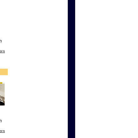
h
ern
h
ern