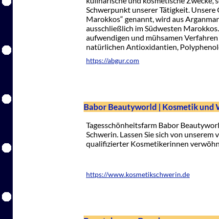
kulinarische und kosmetische Zwecke, s
Schwerpunkt unserer Tätigkeit. Unsere Ö
Marokkos“ genannt, wird aus Arganma
ausschließlich im Südwesten Marokkos. 
aufwendigen und mühsamen Verfahren g
natürlichen Antioxidantien, Polyphenol
https://abgur.com
Babor Beautyworld | Kosmetik und We
Tagesschönheitsfarm Babor Beautyworl
Schwerin. Lassen Sie sich von unserem 
qualifizierter Kosmetikerinnen verwöh
https://www.kosmetikschwerin.de