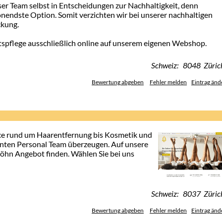
ser Team selbst in Entscheidungen zur Nachhaltigkeit, denn
onendste Option. Somit verzichten wir bei unserer nachhaltigen
ckung.
htspflege ausschließlich online auf unserem eigenen Webshop.
Schweiz: 8048 Züric
Bewertung abgeben
Fehler melden
Eintrag änd
ice rund um Haarentfernung bis Kosmetik und
enten Personal Team überzeugen. Auf unsere
öhn Angebot finden. Wählen Sie bei uns
Schweiz: 8037 Züric
Bewertung abgeben
Fehler melden
Eintrag änd