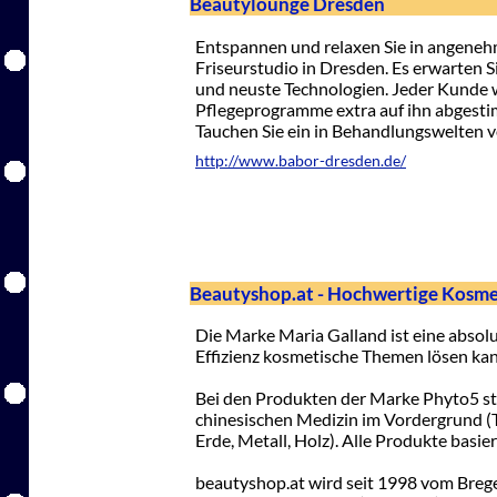
Beautylounge Dresden
Entspannen und relaxen Sie in angene
Friseurstudio in Dresden. Es erwarten 
und neuste Technologien. Jeder Kunde w
Pflegeprogramme extra auf ihn abgesti
Tauchen Sie ein in Behandlungswelten v
http://www.babor-dresden.de/
Beautyshop.at - Hochwertige Kosme
Die Marke Maria Galland ist eine absol
Effizienz kosmetische Themen lösen kan
Bei den Produkten der Marke Phyto5 ste
chinesischen Medizin im Vordergrund (T
Erde, Metall, Holz). Alle Produkte bas
beautyshop.at wird seit 1998 vom Breg