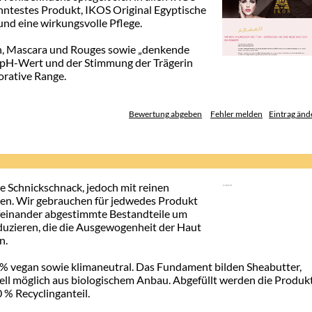
nntestes Produkt, IKOS Original Egyptische
und eine wirkungsvolle Pflege.
n, Mascara und Rouges sowie „denkende
en pH-Wert und der Stimmung der Trägerin
orative Range.
Bewertung abgeben
Fehler melden
Eintrag änd
 Schnick­schnack, jedoch mit reinen
ten. Wir gebrauchen für jedwedes Produkt
ufeinander abgestimmte Bestandteile um
duzieren, die die Ausgewogenheit der Haut
n.
0% vegan sowie klimaneutral. Das Fundament bilden Sheabutter,
ell möglich aus biologischem Anbau. Abgefüllt werden die Produk
 % Recyclinganteil.