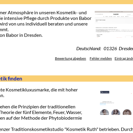
hmer Atmosphäre in unseren Kosmetik- und
Sie intensive Pflege durch Produkte von Babor
ird von uns individuell beraten und unsere
mmt.
on Babor in Dresden.
Deutschland: 01326 Dresde
Bewertung abgeben
Fehler melden
Eintrag änd
tik finden
ute Kosmetikluxusmarke, die mit hoher
n.
hen die Prinzipien der traditionellen
heorie der fünf Elemente, Feuer, Wasser,
ieren auf der Methode der Phytobiodermie
enzer Traditionskosmetikstudio "Kosmetik Ruth" betrieben. Durc