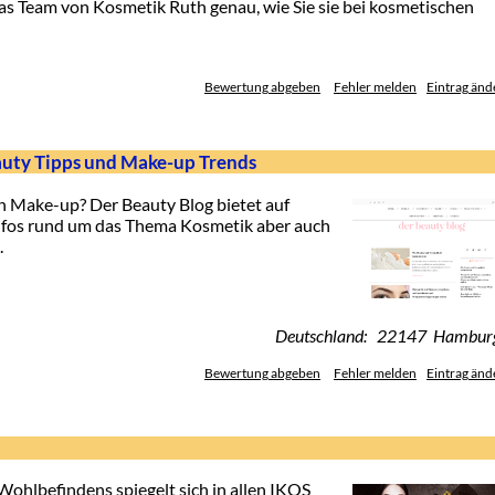
das Team von Kosmetik Ruth genau, wie Sie sie bei kosmetischen
Bewertung abgeben
Fehler melden
Eintrag änd
auty Tipps und Make-up Trends
 Make-up? Der Beauty Blog bietet auf
Infos rund um das Thema Kosmetik aber auch
.
Deutschland: 22147 Hambur
Bewertung abgeben
Fehler melden
Eintrag änd
Wohlbefindens spiegelt sich in allen IKOS