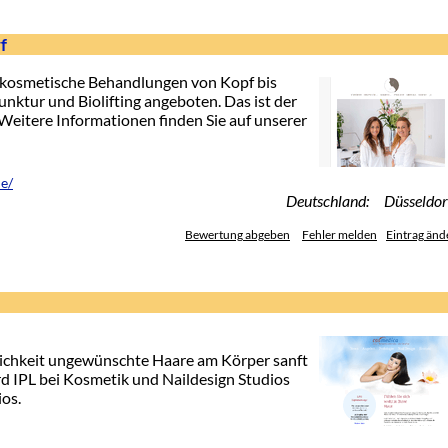
f
e kosmetische Behandlungen von Kopf bis
tur und Biolifting angeboten. Das ist der
. Weitere Informationen finden Sie auf unserer
de/
Deutschland: Düsseldor
Bewertung abgeben
Fehler melden
Eintrag änd
glichkeit ungewünschte Haare am Körper sanft
rd IPL bei Kosmetik und Naildesign Studios
os.