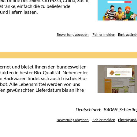
t online bestellen. Ob Pizza, China, Sushi,
ränke, einfach die zu beliefernde
und liefern lassen.
Bewertung abgeben
Fehler melden
Eintrag änd
ternet und bietet Ihnen den bundesweiten
ukten in bester Bio-Qualität. Neben edler
 Backwaren findet sich auch frisches Bio-
ot. Alle Lebensmittel werden von uns
nen gewünschten Lieferdatum bis an Ihre
Deutschland: 84069 Schierlin
Bewertung abgeben
Fehler melden
Eintrag änd