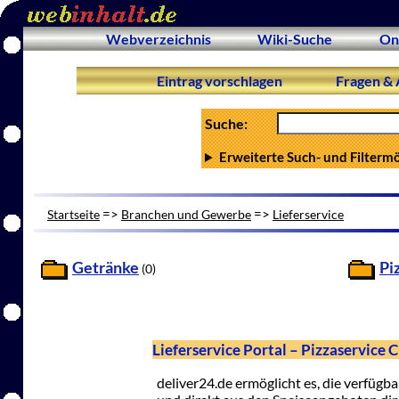
Webverzeichnis
Wiki-Suche
On
Eintrag vorschlagen
Fragen & 
Suche:
Erweiterte Such- und Filterm
=>
=>
Startseite
Branchen und Gewerbe
Lieferservice
Getränke
Pi
(0)
Lieferservice Portal – Pizzaservice 
deliver24.de ermöglicht es, die verfüg