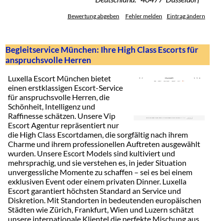
Bewertung abgeben
Fehler melden
Eintrag ändern
Begleitservice München: Ihre High Class Escorts für
anspruchsvolle Herren
Luxella Escort München bietet
einen erstklassigen Escort-Service
für anspruchsvolle Herren, die
Schönheit, Intelligenz und
Raffinesse schätzen. Unsere Vip
Escort Agentur repräsentiert nur
die High Class Escortdamen, die sorgfältig nach ihrem
Charme und ihrem professionellen Auftreten ausgewählt
wurden. Unsere Escort Models sind kultiviert und
mehrsprachig, und sie verstehen es, in jeder Situation
unvergessliche Momente zu schaffen – sei es bei einem
exklusiven Event oder einem privaten Dinner. Luxella
Escort garantiert höchsten Standard an Service und
Diskretion. Mit Standorten in bedeutenden europäischen
Städten wie Zürich, Frankfurt, Wien und Luzern schätzt
unsere internationale Klientel die perfekte Mischung aus