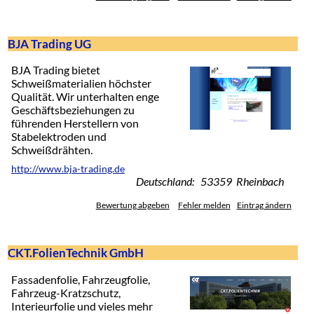
BJA Trading UG
BJA Trading bietet
Schweißmaterialien höchster
Qualität. Wir unterhalten enge
Geschäftsbeziehungen zu
führenden Herstellern von
Stabelektroden und
Schweißdrähten.
http://www.bja-trading.de
Deutschland: 53359 Rheinbach
Bewertung abgeben
Fehler melden
Eintrag ändern
CKT.FolienTechnik GmbH
Fassadenfolie, Fahrzeugfolie,
Fahrzeug-Kratzschutz,
Interieurfolie und vieles mehr