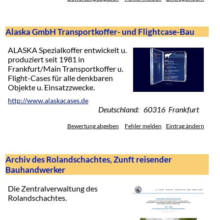
Alaska GmbH Transportkoffer- und Flightcase-Bau
ALASKA Spezialkoffer entwickelt u.
produziert seit 1981 in
Frankfurt/Main Transportkoffer u.
Flight-Cases für alle denkbaren
Objekte u. Einsatzzwecke.
http://www.alaskacases.de
Deutschland: 60316 Frankfurt
Bewertung abgeben
Fehler melden
Eintrag ändern
Archiv des Rolandschachtes, Zunft reisender
Bauhandwerker
Die Zentralverwaltung des
Rolandschachtes.