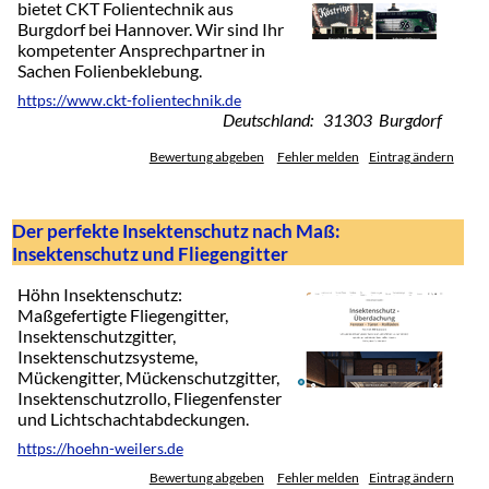
bietet CKT Folientechnik aus
Burgdorf bei Hannover. Wir sind Ihr
kompetenter Ansprechpartner in
Sachen Folienbeklebung.
https://www.ckt-folientechnik.de
Deutschland: 31303 Burgdorf
Bewertung abgeben
Fehler melden
Eintrag ändern
Der perfekte Insektenschutz nach Maß:
Insektenschutz und Fliegengitter
Höhn Insektenschutz:
Maßgefertigte Fliegengitter,
Insektenschutzgitter,
Insektenschutzsysteme,
Mückengitter, Mückenschutzgitter,
Insektenschutzrollo, Fliegenfenster
und Lichtschachtabdeckungen.
https://hoehn-weilers.de
Bewertung abgeben
Fehler melden
Eintrag ändern