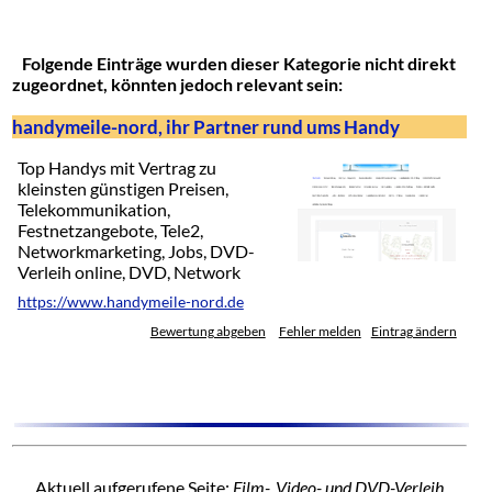
Folgende Einträge wurden dieser Kategorie nicht direkt
zugeordnet, könnten jedoch relevant sein:
handymeile-nord, ihr Partner rund ums Handy
Top Handys mit Vertrag zu
kleinsten günstigen Preisen,
Telekommunikation,
Festnetzangebote, Tele2,
Networkmarketing, Jobs, DVD-
Verleih online, DVD, Network
https://www.handymeile-nord.de
Bewertung abgeben
Fehler melden
Eintrag ändern
Aktuell aufgerufene Seite:
Film-, Video- und DVD-Verleih