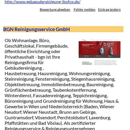
http://www.gebaeudereinigung-ibofox.de/
Bewertung abgeben
Fehler melden
Eintrag ändern
BGN Reinigungsservice GmbH
Ob Wohnanlage, Büro,
Geschäftslokal, Firmengebäude,
öffentliche Einrichtung oder
Privathaushalt - bgn ist Ihre
Reinigungsfirma für
Gebäudereinigung ,
Hausbetreuung, Hausreinigung, Wohnungsreinigung,
Steinreinigung, Fensterreinigung, Stiegenhausreinigung,
Objektbetreuung, Immobilienbetreuung, Baureinigung,
Grünflächenbetreuung, Taubenkotentfernung,
Winterdienst, Fassadenreinigung, Teppichreinigung,
Büroreinigung und Grundreinigung für Wohnung, Haus &
Gewerbe in Wien und Niederösterreich (Baden, Wiener
Neudorf, Wiener Neustadt, Brunn am Gebirge,
Guntramsdorf, Vösendorf, Perchtoldsdorf, Laxenburg,
Pfaffstätten und Bad Vöslau). Als zertifizierter
Reinigungsservice & Reinigungsunternehmen