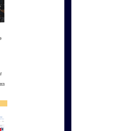
e
l
ern