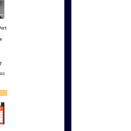
Wert
e
f
ern