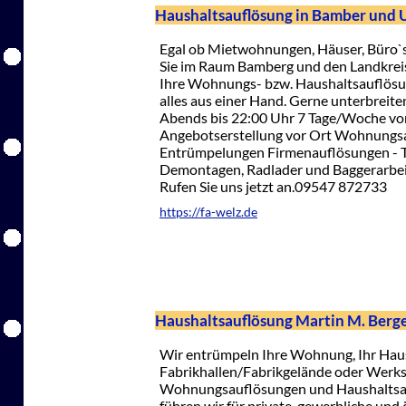
Haushaltsauflösung in Bamber und
Egal ob Mietwohnungen, Häuser, Büro`s
Sie im Raum Bamberg und den Landkreis
Ihre Wohnungs- bzw. Haushaltsauflös
alles aus einer Hand. Gerne unterbreit
Abends bis 22:00 Uhr 7 Tage/Woche vor
Angebotserstellung vor Ort Wohnungs
Entrümpelungen Firmenauflösungen - T
Demontagen, Radlader und Baggerarbe
Rufen Sie uns jetzt an.09547 872733
https://fa-welz.de
Haushaltsauflösung Martin M. Berg
Wir entrümpeln Ihre Wohnung, Ihr Hau
Fabrikhallen/Fabrikgelände oder Werks
Wohnungsauflösungen und Haushaltsau
führen wir für private, gewerbliche und