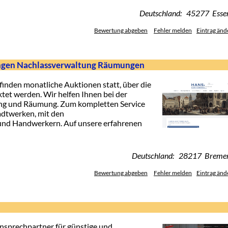
Deutschland: 45277 Esse
Bewertung abgeben
Fehler melden
Eintrag änd
ngen Nachlassverwaltung Räumungen
inden monatliche Auktionen statt, über die
et werden. Wir helfen Ihnen bei der
ng und Räumung. Zum kompletten Service
adtwerken, mit den
nd Handwerkern. Auf unsere erfahrenen
Deutschland: 28217 Breme
Bewertung abgeben
Fehler melden
Eintrag änd
nsprechpartner für günstige und