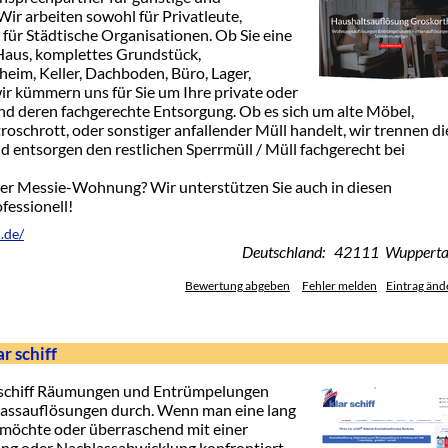
r arbeiten sowohl für Privatleute,
ür Städtische Organisationen. Ob Sie eine
aus, komplettes Grundstück,
eim, Keller, Dachboden, Büro, Lager,
ir kümmern uns für Sie um Ihre private oder
 deren fachgerechte Entsorgung. Ob es sich um alte Möbel,
troschrott, oder sonstiger anfallender Müll handelt, wir trennen di
 entsorgen den restlichen Sperrmüll / Müll fachgerecht bei
ner Messie-Wohnung? Wir unterstützen Sie auch in diesen
fessionell!
.de/
Deutschland: 42111 Wupperta
Bewertung abgeben
Fehler melden
Eintrag änd
r schiff
ar schiff Räumungen und Entrümpelungen
assauflösungen durch. Wenn man eine lang
öchte oder überraschend mit einer
g oder Nachlassabwicklung konfrontiert