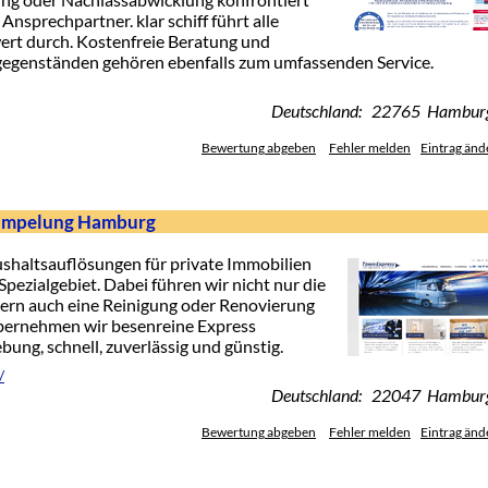
e Ansprechpartner. klar schiff führt alle
wert durch. Kostenfreie Beratung und
gegenständen gehören ebenfalls zum umfassenden Service.
Deutschland: 22765 Hambur
Bewertung abgeben
Fehler melden
Eintrag änd
rümpelung Hamburg
haltsauflösungen für private Immobilien
pezialgebiet. Dabei führen wir nicht nur die
ern auch eine Reinigung oder Renovierung
bernehmen wir besenreine Express
g, schnell, zuverlässig und günstig.
/
Deutschland: 22047 Hambur
Bewertung abgeben
Fehler melden
Eintrag änd