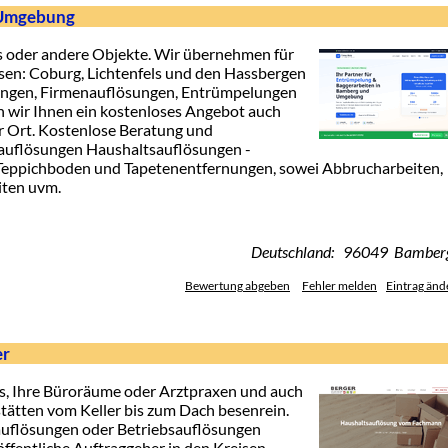
 Umgebung
 oder andere Objekte. Wir übernehmen für
en: Coburg, Lichtenfels und den Hassbergen
ungen, Firmenauflösungen, Entrümpelungen
en wir Ihnen ein kostenloses Angebot auch
 Ort. Kostenlose Beratung und
auflösungen Haushaltsauflösungen -
eppichboden und Tapetenentfernungen, sowei Abbrucharbeiten,
iten uvm.
Deutschland: 96049 Bamber
Bewertung abgeben
Fehler melden
Eintrag änd
er
s, Ihre Büroräume oder Arztpraxen und auch
tätten vom Keller bis zum Dach besenrein.
flösungen oder Betriebsauflösungen
 öffentliche Auftraggeber in den Kreisen