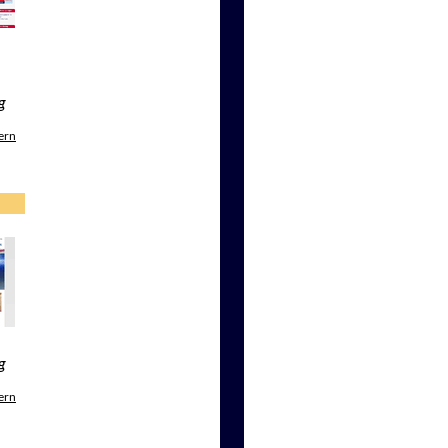
g
ern
g
ern