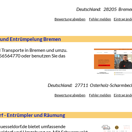
Deutschland: 28205 Breme
Bewertung abgeben
Fehler melden
Eintrag änd
g und Entrümpelung Bremen
 Transporte in Bremen und umzu.
256564770 oder benutzen Sie das
Deutschland: 27711 Osterholz-Scharmbec
Bewertung abgeben
Fehler melden
Eintrag änd
rf - Entrümpler und Räumung
uesseldorf.de bietet umfassende
seldorf und Umgebung an. Mit Schwerpunkt