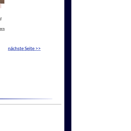
l
ern
nächste Seite >>