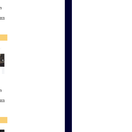
n
ern
n
ern