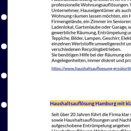
professionelle Wohnungsauflösungen. Wi
Unternehmer, Hauseigentümer als auch f
Wohnung räumen lassen möchten, ein H
Firmengelände, ein Zimmer im Seniorenh
Ladenlokal, Gartenlaube oder Garage, w
gewerbliche Räumung, Entrümpelung und
Teppiche, Bilder, Lampen, Geschirr, Elek
einzelnen Wertstoffe umweltgerecht und
verschiedenen Recyclingbetrieben.
Sie benötigen Hilfe bei der Räumung ei
Angelegenheiten, immer diskret und pro
https://www.haushaltsaufloesung-groskorth
Haushaltsauflösung Hamburg mit kla
Seit über 20 Jahren führt die Firma kl
sowie Haushaltsauflösungen und Nachl
aufgeschobene Entrümpelung angehen m
Haushaltsauflösung, Wohnungsauflösun