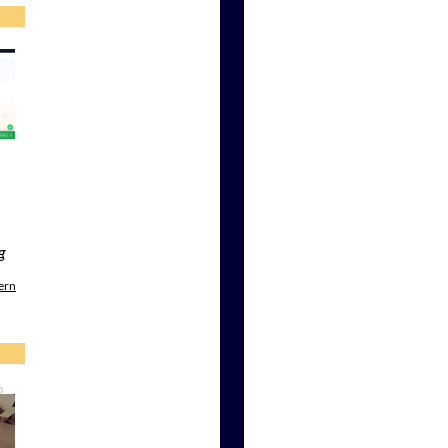
g
ern