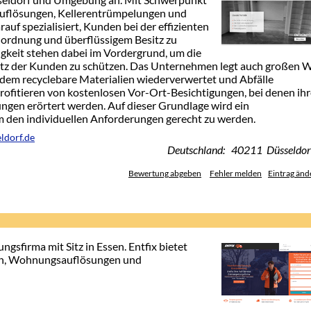
uflösungen, Kellerentrümpelungen und
auf spezialisiert, Kunden bei der effizienten
nordnung und überflüssigem Besitz zu
igkeit stehen dabei im Vordergrund, um die
itz der Kunden zu schützen. Das Unternehmen legt auch großen 
ndem recyclebare Materialien wiederverwertet und Abfälle
rofitieren von kostenlosen Vor-Ort-Besichtigungen, bei denen ihr
ngen erörtert werden. Auf dieser Grundlage wird ein
m den individuellen Anforderungen gerecht zu werden.
ldorf.de
Deutschland: 40211 Düsseldor
Bewertung abgeben
Fehler melden
Eintrag änd
ngsfirma mit Sitz in Essen. Entfix bietet
en, Wohnungsauflösungen und