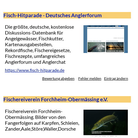
Fisch-Hitparade - Deutsches Anglerforum
Die größte, deutsche, kostenlose
Diskussions-Datenbank für
Angelgewässer, Fischkutter,
Kartenausgabestellen,
Rekordfische, Fischereigesetze,
Fischrezepte, umfangreiches
Anglerforum und Anglerchat
https://www.fisch-hitparade.de
Bewertung abgeben
Fehler melden
Eintrag ändern
Fischereiverein Forchheim-Obermässing e.V.
Fischereiverein Forchheim-
Obermässing. Bilder von den
Fangerfolgen auf Karpfen, Schleien,
Zander,Aale,Störe,Waller,Dorsche