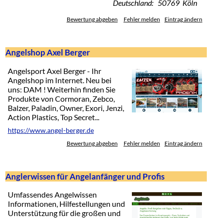
Deutschland: 50769 Köln
Bewertung abgeben
Fehler melden
Eintrag ändern
Angelshop Axel Berger
Angelsport Axel Berger - Ihr
Angelshop im Internet. Neu bei
uns: DAM ! Weiterhin finden Sie
Produkte von Cormoran, Zebco,
Balzer, Paladin, Owner, Exori, Jenzi,
Action Plastics, Top Secret...
https://www.angel-berger.de
Bewertung abgeben
Fehler melden
Eintrag ändern
Anglerwissen für Angelanfänger und Profis
Umfassendes Angelwissen
Informationen, Hilfestellungen und
Unterstützung für die großen und