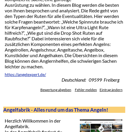
Ausrüstung zu wählen. In diesem Blog werden die besten
von ihnen besprochen und analysiert. Die Rede geht von
den Typen der Ruten für alle Eventualitäten. Hier werden
solche Fragen beantwortet: „Welche Spinnrute brauche ich
für Karpfenangeln?“, „Wann ist eine Ultra Light Rute
hilfreich?“, „Wie gut sind die Drop Shot Ruten auf
Raubfische?“ Dabei interessieren sich viele für die
zusätzlichen Komponenten eines perfekten Angelns:
Angelrollen, Angelschnur, Angeltasche, Angelbox,
Kunstköder und Angelhaken. Die Übersichten in diesem
Blog können den Anglernhelfen, die schwierigen Sachen
leichter zu machen.
https://angelexpert.de/
Deutschland: 09599 Freiberg
Bewertung abgeben
Fehler melden
Eintrag ändern
Angelfabrik - Alles rund um das Thema Angeln!
Herzlich Willkommen in der
Angelfabrik.
In der Angelfabrik findest du