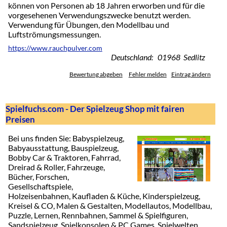
können von Personen ab 18 Jahren erworben und für die
vorgesehenen Verwendungszwecke benutzt werden.
Verwendung für Übungen, den Modellbau und
Luftströmungsmessungen.
https://www.rauchpulver.com
Deutschland: 01968 Sedlitz
Bewertung abgeben
Fehler melden
Eintrag ändern
Spielfuchs.com - Der Spielzeug Shop mit fairen
Preisen
Bei uns finden Sie: Babyspielzeug,
Babyausstattung, Bauspielzeug,
Bobby Car & Traktoren, Fahrrad,
Dreirad & Roller, Fahrzeuge,
Bücher, Forschen,
Gesellschaftspiele,
Holzeisenbahnen, Kaufladen & Küche, Kinderspielzeug,
Kreisel & CO, Malen & Gestalten, Modellautos, Modellbau,
Puzzle, Lernen, Rennbahnen, Sammel & Spielfiguren,
Sandspielzeug, Spielkonsolen & PC Games, Spielwelten,