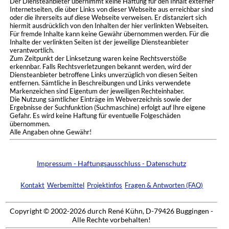
Der Diensteanbieter übernimmt keine Haftung für den Inhalt externer
Internetseiten, die über Links von dieser Webseite aus erreichbar sind
oder die ihrerseits auf diese Webseite verweisen. Er distanziert sich
hiermit ausdrücklich von den Inhalten der hier verlinkten Webseiten.
Für fremde Inhalte kann keine Gewähr übernommen werden. Für die
Inhalte der verlinkten Seiten ist der jeweilige Diensteanbieter
verantwortlich.
Zum Zeitpunkt der Linksetzung waren keine Rechtsverstöße
erkennbar. Falls Rechtsverletzungen bekannt werden, wird der
Diensteanbieter betroffene Links unverzüglich von diesen Seiten
entfernen. Sämtliche in Beschreibungen und Links verwendete
Markenzeichen sind Eigentum der jeweiligen Rechteinhaber.
Die Nutzung sämtlicher Einträge im Webverzeichnis sowie der
Ergebnisse der Suchfunktion (Suchmaschine) erfolgt auf Ihre eigene
Gefahr. Es wird keine Haftung für eventuelle Folgeschäden
übernommen.
Alle Angaben ohne Gewähr!
Impressum - Haftungsausschluss - Datenschutz
Kontakt
Werbemittel
Projektinfos
Fragen & Antworten (FAQ)
Copyright © 2002-2026 durch René Kühn, D-79426 Buggingen -
Alle Rechte vorbehalten!