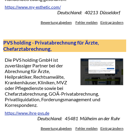
https://www.my-esthetic.com/
Deutschland: 40213 Düsseldorf
Bewertung abgeben
Fehler melden
Eintrag ändern
PVS holding - Privatabrechnung für Ärzte,
Chefarztabrechnung,
Die PVS holding GmbH ist
zuverlässiger Partner bei der
Abrechnung für Ärzte,
Heilpraktiker, Rechtsanwälte,
Krankenhäuser, Kliniken, MVZ
oder Pflegedienste sowie bei
Chefarztabrechnung, GOÄ-Privatabrechnung,
Privatliquidation, Forderungsmanagement und
Korrespondenz.
https://www.ihre-pvs.de
Deutschland: 45481 Mülheim an der Ruhr
Bewertung abgeben
Fehler melden
Eintrag ändern