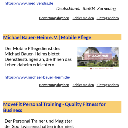
https://www.medivendis.de
Deutschland: 85604 Zorneding
Bewertung abgeben
Fehler melden
Eintrag ändern
Michael Bauer-Heim e. V. | Mobile Pflege
Der Mobile Pflegedienst des
Michael Bauer-Heims bietet
Dienstleistungen an, die Ihnen das
Leben daheim erleichtern.
https://www.michael-bauer-heim.de/
Bewertung abgeben
Fehler melden
Eintrag ändern
MoveFit Personal Training - Quality Fitness for
Business
Der Personal Trainer und Magister
der Sportwissenschaften informiert