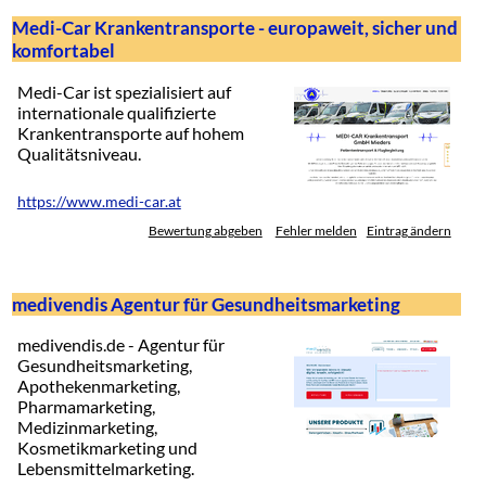
Medi-Car Krankentransporte - europaweit, sicher und
komfortabel
Medi-Car ist spezialisiert auf
internationale qualifizierte
Krankentransporte auf hohem
Qualitätsniveau.
https://www.medi-car.at
Bewertung abgeben
Fehler melden
Eintrag ändern
medivendis Agentur für Gesundheitsmarketing
medivendis.de - Agentur für
Gesundheitsmarketing,
Apothekenmarketing,
Pharmamarketing,
Medizinmarketing,
Kosmetikmarketing und
Lebensmittelmarketing.