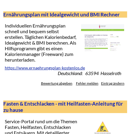
Ernährungsplan mit Idealgewicht und BMI Rechner
Individuellen Ernährungsplan
schnell und bequem selbst
erstellen. Täglichen Kalorienbedarf,
Idealgewicht & BMI berechnen. Als
Hilfsprogramm gibt es einen
Kalorienmanager (Freeware) zum
herunterladen.
https://www.ernaehrungsplan-kostenlos.de
Deutschland: 63594 Hasselroth
Bewertung abgeben
Fehler melden
Eintrag ändern
Fasten & Entschlacken - mit Heilfasten-Anleitung für
zu hause
Service-Portal rund um die Themen
Fasten, Heilfasten, Entschlacken
und Entsäuern. Mit detaillierter