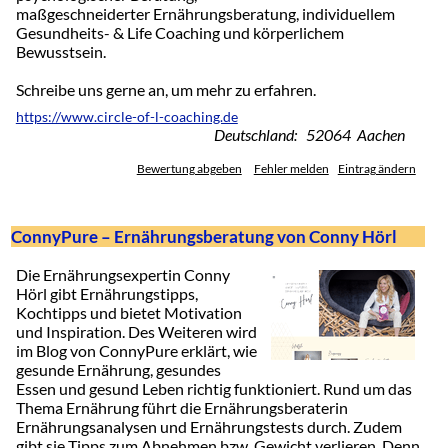
maßgeschneiderter Ernährungsberatung, individuellem
Gesundheits- & Life Coaching und körperlichem
Bewusstsein.
Schreibe uns gerne an, um mehr zu erfahren.
https://www.circle-of-l-coaching.de
Deutschland: 52064 Aachen
Bewertung abgeben
Fehler melden
Eintrag ändern
ConnyPure – Ernährungsberatung von Conny Hörl
Die Ernährungsexpertin Conny
Hörl gibt Ernährungstipps,
Kochtipps und bietet Motivation
und Inspiration. Des Weiteren wird
im Blog von ConnyPure erklärt, wie
gesunde Ernährung, gesundes
Essen und gesund Leben richtig funktioniert. Rund um das
Thema Ernährung führt die Ernährungsberaterin
Ernährungsanalysen und Ernährungstests durch. Zudem
gibt sie Tipps zum Abnehmen bzw. Gewicht verlieren. Denn