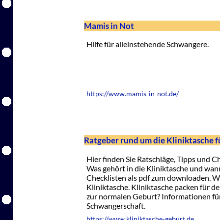
Mamis in Not
Hilfe für alleinstehende Schwangere.
https://www.mamis-in-not.de/
Ratgeber rund um die Kliniktasche f
Hier finden Sie Ratschläge, Tipps und Ch
Was gehört in die Kliniktasche und wann
Checklisten als pdf zum downloaden. We
Kliniktasche. Kliniktasche packen für d
zur normalen Geburt? Informationen für
Schwangerschaft.
https://www.kliniktasche-geburt.de