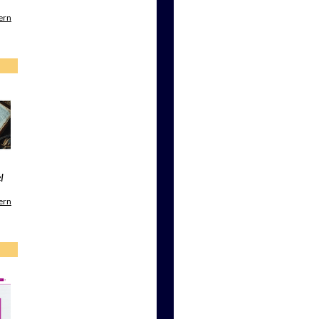
ern
l
ern