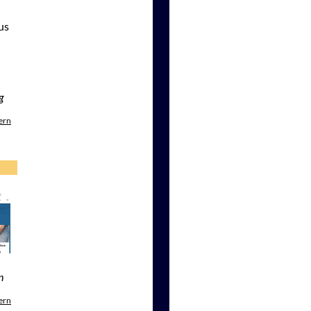
us
g
ern
n
ern