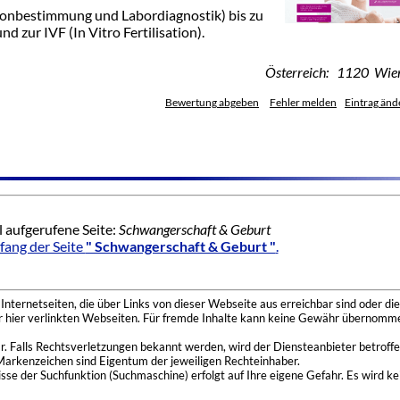
monbestimmung und Labordiagnostik) bis zu
 zur IVF (In Vitro Fertilisation).
Österreich: 1120 Wie
Bewertung abgeben
Fehler melden
Eintrag änd
l aufgerufene Seite:
Schwangerschaft & Geburt
ang der Seite
" Schwangerschaft & Geburt "
.
nternetseiten, die über Links von dieser Webseite aus erreichbar sind oder die
der hier verlinkten Webseiten. Für fremde Inhalte kann keine Gewähr übernomme
 Falls Rechtsverletzungen bekannt werden, wird der Diensteanbieter betroffe
Markenzeichen sind Eigentum der jeweiligen Rechteinhaber.
se der Suchfunktion (Suchmaschine) erfolgt auf Ihre eigene Gefahr. Es wird ke