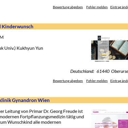
Bewertung abgeben
Fehler melden
Eintrag änd
d Kinderwunsch
CM
k Univ.) Kukhyun Yun
Deutschland: 61440 Oberurse
Bewertung abgeben
Fehler melden
Eintrag änd
klinik Gynandron Wien
r Leitung von Primar Dr. Georg Freude ist
r modernen Fortpflanzungsmedizin tätig und
 zum Wunschkind alle modernen