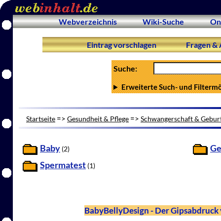
Webverzeichnis
Wiki-Suche
On
Eintrag vorschlagen
Fragen & 
Suche:
Erweiterte Such- und Filterm
=>
=>
Startseite
Gesundheit & Pflege
Schwangerschaft & Gebur
Baby
Ge
(2)
Spermatest
(1)
BabyBellyDesign - Der Gipsabdruc