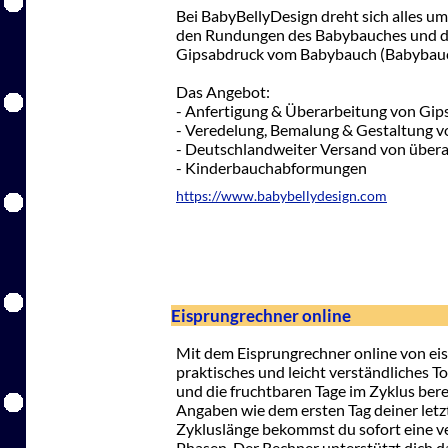
Bei BabyBellyDesign dreht sich alles um
den Rundungen des Babybauches und de
Gipsabdruck vom Babybauch (Babybauc
Das Angebot:
- Anfertigung & Überarbeitung von Gi
- Veredelung, Bemalung & Gestaltung 
- Deutschlandweiter Versand von über
- Kinderbauchabformungen
https://www.babybellydesign.com
Eisprungrechner online
Mit dem Eisprungrechner online von eis
praktisches und leicht verständliches T
und die fruchtbaren Tage im Zyklus ber
Angaben wie dem ersten Tag deiner letz
Zykluslänge bekommst du sofort eine ve
Phasen. Der Rechner unterstützt dich da