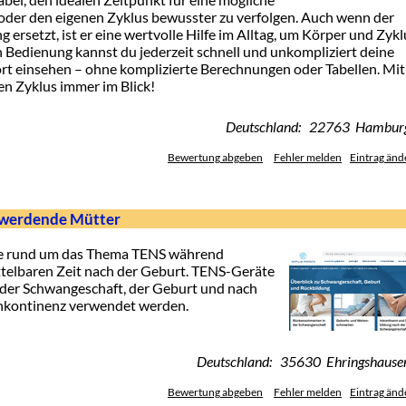
oder den eigenen Zyklus bewusster zu verfolgen. Auch wenn der
 ersetzt, ist er eine wertvolle Hilfe im Alltag, um Körper und Zykl
n Bedienung kannst du jederzeit schnell und unkompliziert deine
rt einsehen – ohne komplizierte Berechnungen oder Tabellen. Mit
en Zyklus immer im Blick!
Deutschland: 22763 Hambur
Bewertung abgeben
Fehler melden
Eintrag änd
 werdende Mütter
ite rund um das Thema TENS während
telbaren Zeit nach der Geburt. TENS-Geräte
der Schwangeschaft, der Geburt und nach
Inkontinenz verwendet werden.
Deutschland: 35630 Ehringshause
Bewertung abgeben
Fehler melden
Eintrag änd