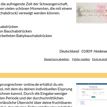
 die aufregende Zeit der Schwangerschaft,
n vielen schönen Momenten, die mit einem
habdruck) verewigt werden können.
psabdrücken
von Bauchabdrücken
arbeiteten Babybauchabdrücken
Deutschland: 01809 Heidena
Bewertung abgeben
Fehler melden
Eintrag änd
prungrechner-online.de erhältst du ein
ool, mit dem du deinen individuellen Eisprung
echnen kannst. Durch die Eingabe weniger
ten Periode und der durchschnittlichen
rlässliche Übersicht über deine fruchtbaren
bei, den idealen Zeitpunkt für eine mögliche