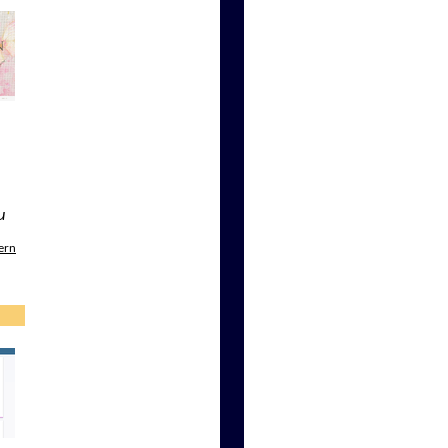
u
ern