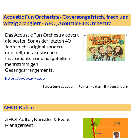
Acoustic Fun Orchestra - Coversongs frisch, frech und
witzig arangiert - AFO, AcousticFunOrchestra,
Das Acoustic Fun Orchestra covert
die besten Songs der letzten 40
Jahre nicht original sondern
originell, mit akustischen
Instrumenten und ausgefeilten
mehrstimmigen
Gesangsarrangements.
https://www.a-f-o.de
Bewertung abgeben
Fehler melden
Eintrag ändern
AHOI-Kultur
AHOI Kultur, Künstler & Event
Management