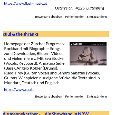
https://www.flash-music.at
Österreich: 4225 Luftenberg
Bewertung abgeben
Fehler melden
Eintrag ändern
cüül & the shränks
Homepage der Zürcher Progressiv-
Rockband mit Biographie, Songs
zum Downloaden, Bildern, Videos
und vielem mehr ... Mit Eva Stocker
(Vocals, Keyboard), Annatina Sidler
(Bass), Angelo Kobler (Drums),
Ruedi Frey (Guitar, Vocal) und Sandro Sabatini (Vocals,
Guitar). Wir spielen nur eigene Stücke, die Texte sind in
Mundart, Deutsch und Englisch.
https://www.cuul.ch
Bewertung abgeben
Fehler melden
Eintrag ändern
die mennekrather - ... die Showband in NRW