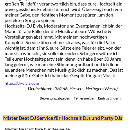
großen Teil dafür verantwortlich bin, dass eure Hochzeit ein
unvergessliches Erlebnis für euch wird. Überzeugt euch von
meiner Gabe, den richtigen Moment zu spüren, um den
perfekten Song zu spielen.
Hochzeits-DJ Elvis, Moderator und Eventplaner. Ich bin der
Mann für alle Fälle, der die Musik auf eure Wünsche &
Vorstellungen abstimmt. Mit meinem hochwertigen
Komplett-Service übernehme ich alles, was für die Party
wichtig ist, damit ihr & eure Gäste eine Feier erlebt, von der
man sich wünscht, sie solle nie enden. Sehr gern würde ich
Teil eurer Hochzeitsparty sein, denn ich habe über 30 Jahre
lang gelernt, wie man eine Stimmung aufbaut und ich liebe
es, andere Menschen mit Musik glücklich zu machen. Das ist
meine größte Gabe. Ich habe das Gespür für gute Musik.
https://dj-elvis.com
Deutschland: 36266 Hessen - Heringen (Werra)
Bewertung abgeben
Fehler melden
Eintrag ändern
Mister Beat DJ Service für Hochzeit DJs und Party DJs
Mister Beat ist Ihre bundesweite