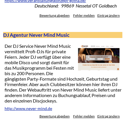
https://www.veranstaltungskonzept-gotha.de/
Deutschland: 99869 Nessetal OT Goldbach
Bewertung abgeben
Fehler melden
Eintrag ändern
DJ Agentur Never Mind Music
Der DJ Service Never Mind Music
vermittelt Profi-DJs für private
Feiern. Jeder DJ verfügt über eine
mobile Disco und sorgt damit für
das Musikprogramm bei Festen mit
bis zu 200 Personen. Die
gängigsten Party-Formate sind Hochzeit, Geburtstag und
Firmenfeier. Aber auch Clubbesitzer können hier ihren DJ
finden. Der Webauftritt von Never Mind Music liefert unter
anderem Informationen zu Buchungsablauf, Preisen und
den einzelnen Discjockeys.
http://www.never-mind.de
Bewertung abgeben
Fehler melden
Eintrag ändern