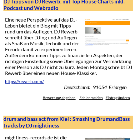
DJ Tipps von DJ Rewerb, mit Top House Charts inkl.
Podcast und Webradio
Eine neue Perspektive auf das DJ-
Leben bietet ein Blog mit Tipps
rund um das Auflegen. DJ Rewerb
schreibt über DJing und Auflegen
als Spaß an Musik, Technik und der
Freude damit zu experimentieren.
Außerdem kommen Tipps zu finanziellen Aspekten, der
richtigen Einstellung sowie Überlegungen zur Vermarktung
einer Person als DJ nicht zu kurz. Jeden Montag schreibt DJ
Rewerb über einen neuen House-Klassiker.
https://rewerb.com/
Deutschland: 91054 Erlangen
Bewertung abgeben
Fehler melden
Eintrag ändern
drum and bass act from Kiel : Smashing DrumandBass
tracks by DJ mightiness
mightiness-records.de ist die