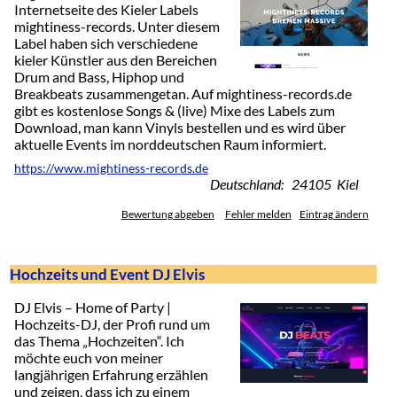
Internetseite des Kieler Labels
mightiness-records. Unter diesem
Label haben sich verschiedene
kieler Künstler aus den Bereichen
Drum and Bass, Hiphop und
Breakbeats zusammengetan. Auf mightiness-records.de
gibt es kostenlose Songs & (live) Mixe des Labels zum
Download, man kann Vinyls bestellen und es wird über
aktuelle Events im norddeutschen Raum informiert.
https://www.mightiness-records.de
Deutschland: 24105 Kiel
Bewertung abgeben
Fehler melden
Eintrag ändern
Hochzeits und Event DJ Elvis
DJ Elvis – Home of Party |
Hochzeits-DJ, der Profi rund um
das Thema „Hochzeiten“. Ich
möchte euch von meiner
langjährigen Erfahrung erzählen
und zeigen, dass ich zu einem