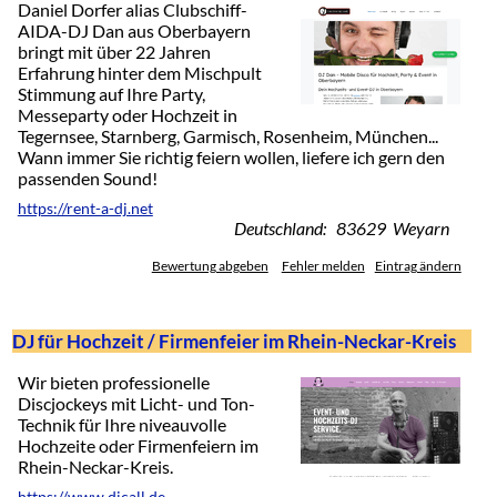
Daniel Dorfer alias Clubschiff-
AIDA-DJ Dan aus Oberbayern
bringt mit über 22 Jahren
Erfahrung hinter dem Mischpult
Stimmung auf Ihre Party,
Messeparty oder Hochzeit in
Tegernsee, Starnberg, Garmisch, Rosenheim, München...
Wann immer Sie richtig feiern wollen, liefere ich gern den
passenden Sound!
https://rent-a-dj.net
Deutschland: 83629 Weyarn
Bewertung abgeben
Fehler melden
Eintrag ändern
DJ für Hochzeit / Firmenfeier im Rhein-Neckar-Kreis
Wir bieten professionelle
Discjockeys mit Licht- und Ton-
Technik für Ihre niveauvolle
Hochzeite oder Firmenfeiern im
Rhein-Neckar-Kreis.