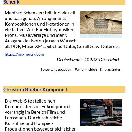
Schenk
Manfred Schenk erstellt individuell
und passgenau: Arrangements,
Kompositionen und Notationen in
vielfältiger Art. Für Hobbymusiker,
Profis, Musikverlage und mehr.
Ausgabe der Noten je nach Wunsch
als PDF, Music XML, Sibelius-Datei, CorelDraw-Datei etc.
https://ms-musik.com
Deutschland: 40237 Düsseldorf
Bewertung abgeben
Fehler melden
Eintrag ändern
Christian Rheber Komponist
Die Web-Site stellt einen
Komponisten vor. Er komponiert
vorrangig im Bereich Film und
Fernsehen. Durch zahlreiche
Kurzfilme und Hörspiel-
Produktionen bewegt er sich sicher