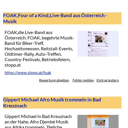
FOAK,Four of a Kind,Live-Band aus Österreich -
Musik
FOAK,die Live-Band aus
Österreich. FOAK, begehrte Musik-
Band für Biker-Treff,
Hochzeitsmessen, Reitstall-Events,
Oldtimer-Rally, Auto-Treffen,
Country-Festivals, Betriebsfeiern,
stopp.at
https://www.stopp.at/foak
Bewertung abgeben
Fehler melden
Eintrag ändern
Gippert Michael Afro Musik trommeln in Bad
Kreuznach
Gippert Michael in Bad Kreuznach
an der Nahe. Afro Djembé Musik
aus Afrika trommeln. Tägliche