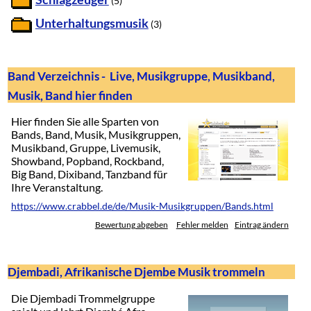
(5)
Unterhaltungsmusik
(3)
Band Verzeichnis -  Live, Musikgruppe, Musikband,
Musik, Band hier finden
Hier finden Sie alle Sparten von
Bands, Band, Musik, Musikgruppen,
Musikband, Gruppe, Livemusik,
Showband, Popband, Rockband,
Big Band, Dixiband, Tanzband für
Ihre Veranstaltung.
https://www.crabbel.de/de/Musik-Musikgruppen/Bands.html
Bewertung abgeben
Fehler melden
Eintrag ändern
Djembadi, Afrikanische Djembe Musik trommeln
Die Djembadi Trommelgruppe