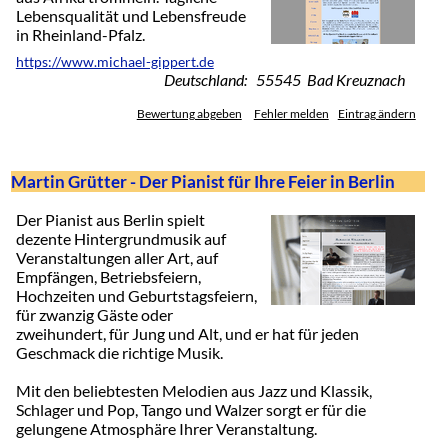
Lebensqualität und Lebensfreude
in Rheinland-Pfalz.
https://www.michael-gippert.de
Deutschland: 55545 Bad Kreuznach
Bewertung abgeben
Fehler melden
Eintrag ändern
Martin Grütter - Der Pianist für Ihre Feier in Berlin
Der Pianist aus Berlin spielt
dezente Hintergrundmusik auf
Veranstaltungen aller Art, auf
Empfängen, Betriebsfeiern,
Hochzeiten und Geburtstagsfeiern,
für zwanzig Gäste oder
zweihundert, für Jung und Alt, und er hat für jeden
Geschmack die richtige Musik.
Mit den beliebtesten Melodien aus Jazz und Klassik,
Schlager und Pop, Tango und Walzer sorgt er für die
gelungene Atmosphäre Ihrer Veranstaltung.