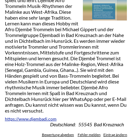
spielt und lehrt Djembé Afro
Trommeln Musik-Rhythmen der
Malinke aus West-Afrika. Diese
haben eine sehr lange Tradition.
Lernen kann man dieses Hobby mit
Afro Djembé Trommeln bei Michael Gippert und der
Trommelgruppe Djembadi in Bad Kreuznach an der Nahe
und in Dichtelbach im Hunsrück. Es werden immer wieder
motivierte Trommler und Trommlerinnen mit
Vorkenntnissen, Mittelstufe und Fortgeschrittene zum
Mitspielen und lernen gesucht. Die Djembé Trommel ist
eine Holz-Trommel aus der Malinke-Region, West-Afrika
(Senegal, Gambia, Guinea, Ghana...). Sie wird mit den
Händen gespielt und von Bass-Trommeln begleitet. Bei
vielen Musikern in Europa und Deutschland wird diese
rhythmische Musik immer beliebter. Djembé Afro
Trommeln lernen mit Spaß in Bad Kreuznach und
Dichtelbach Hunsrück hier per WhatsApp oder per E-Mail
anfragen. Du kannst nicht wissen was Du kannst, wenn Du
es nicht versuchst.
https://www.djembadi.com
Deutschland: 55545 Bad Kreuznach
Bewertung abgeben
Fehler melden
Eintrag ändern