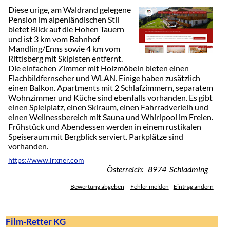
Diese urige, am Waldrand gelegene
Pension im alpenländischen Stil
bietet Blick auf die Hohen Tauern
und ist 3 km vom Bahnhof
Mandling/Enns sowie 4 km vom
Rittisberg mit Skipisten entfernt.
Die einfachen Zimmer mit Holzmöbeln bieten einen
Flachbildfernseher und WLAN. Einige haben zusätzlich
einen Balkon. Apartments mit 2 Schlafzimmern, separatem
Wohnzimmer und Küche sind ebenfalls vorhanden. Es gibt
einen Spielplatz, einen Skiraum, einen Fahrradverleih und
einen Wellnessbereich mit Sauna und Whirlpool im Freien.
Frühstück und Abendessen werden in einem rustikalen
Speiseraum mit Bergblick serviert. Parkplätze sind
vorhanden.
https://www.irxner.com
Österreich: 8974 Schladming
Bewertung abgeben
Fehler melden
Eintrag ändern
Film-Retter KG