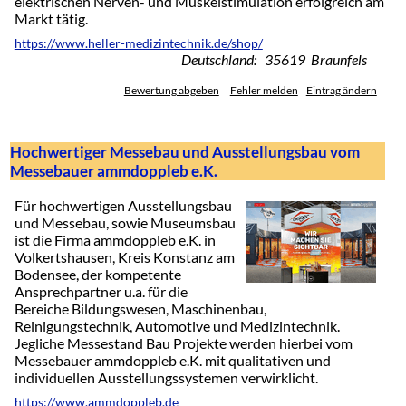
elektrischen Nerven- und Muskelstimulation erfolgreich am
Markt tätig.
https://www.heller-medizintechnik.de/shop/
Deutschland: 35619 Braunfels
Bewertung abgeben
Fehler melden
Eintrag ändern
Hochwertiger Messebau und Ausstellungsbau vom
Messebauer ammdoppleb e.K.
Für hochwertigen Ausstellungsbau
und Messebau, sowie Museumsbau
ist die Firma ammdoppleb e.K. in
Volkertshausen, Kreis Konstanz am
Bodensee, der kompetente
Ansprechpartner u.a. für die
Bereiche Bildungswesen, Maschinenbau,
Reinigungstechnik, Automotive und Medizintechnik.
Jegliche Messestand Bau Projekte werden hierbei vom
Messebauer ammdoppleb e.K. mit qualitativen und
individuellen Ausstellungssystemen verwirklicht.
https://www.ammdoppleb.de