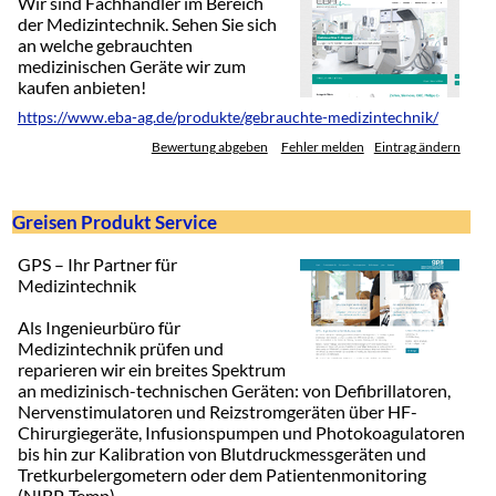
Wir sind Fachhändler im Bereich
der Medizintechnik. Sehen Sie sich
an welche gebrauchten
medizinischen Geräte wir zum
kaufen anbieten!
https://www.eba-ag.de/produkte/gebrauchte-medizintechnik/
Bewertung abgeben
Fehler melden
Eintrag ändern
Greisen Produkt Service
GPS – Ihr Partner für
Medizintechnik
Als Ingenieurbüro für
Medizintechnik prüfen und
reparieren wir ein breites Spektrum
an medizinisch-technischen Geräten: von Defibrillatoren,
Nervenstimulatoren und Reizstromgeräten über HF-
Chirurgiegeräte, Infusionspumpen und Photokoagulatoren
bis hin zur Kalibration von Blutdruckmessgeräten und
Tretkurbelergometern oder dem Patientenmonitoring
(NIBP, Temp).