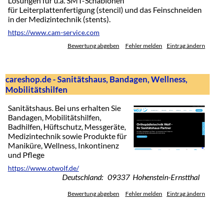
Lösungen für u.a. SMT-Schablonen
für Leiterplattenfertigung (stencil) und das Feinschneiden
in der Medizintechnik (stents).
https://www.cam-service.com
Bewertung abgeben
Fehler melden
Eintrag ändern
careshop.de - Sanitätshaus, Bandagen, Wellness,
Mobilitätshilfen
Sanitätshaus. Bei uns erhalten Sie
Bandagen, Mobilitätshilfen,
Badhilfen, Hüftschutz, Messgeräte,
Medizintechnik sowie Produkte für
Maniküre, Wellness, Inkontinenz
und Pflege
https://www.otwolf.de/
Deutschland: 09337 Hohenstein-Ernstthal
Bewertung abgeben
Fehler melden
Eintrag ändern