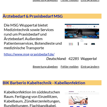
Ärztebedarf & Praxisbedarf MSG
Die MSG Wuppertal bietet
Medizintechnik sowie Services
rund um Praxisbedarf und
Ärztebedarf. Außerdem
Patientenservices, Botendieste und
medizinische Transporte
https://www.msg-praxisbedarf.de/
Deutschland: 42285 Wuppertal
Bewertung abgeben
Fehler melden
Eintrag ändern
BIK Barberio Kabeltechnik - Kabelkonfektion
Kabelkonfektion im süddeutschen
Raum. Fertigung von Einzellitzen,
Kabelbaum, Zündkerzenleitungen,
Rundleitungen, Flachbandkabel,