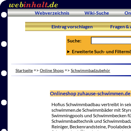
Webverzeichnis
Wiki-Suche
On
Eintrag vorschlagen
Fragen & 
Suche:
Erweiterte Such- und Filterm
=>
=>
Startseite
Online Shops
Schwimmbadzubehör
Onlineshop zuhause-schwimmen.d
Hofius Schwimmbadbau vertreibt in s
schwimmen.de Schwimmbäder mit Styr
Swimmingpools und Schwimmbecken für
Schwimmbadtechnik und Schwimmbadzu
Reiniger, Beckenrandsteine, Poolabdeck