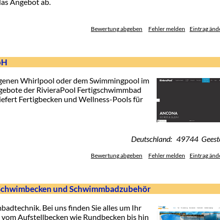
s Angebot ab.
Bewertung abgeben
Fehler melden
Eintrag änd
bH
igenen Whirlpool oder dem Swimmingpool im
Angebote der RivieraPool Fertigschwimmbad
efert Fertigbecken und Wellness-Pools für
Deutschland: 49744 Geest
Bewertung abgeben
Fehler melden
Eintrag änd
r Schwimbecken und Schwimmbadzubehör
technik. Bei uns finden Sie alles um Ihr
 vom Aufstellbecken wie Rundbecken bis hin