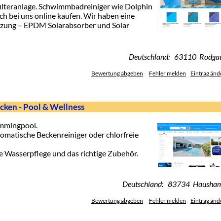
ilteranlage. Schwimmbadreiniger wie Dolphin
h bei uns online kaufen. Wir haben eine
zung – EPDM Solarabsorber und Solar
Deutschland: 63110 Rodga
Bewertung abgeben
Fehler melden
Eintrag änd
en - Pool & Wellness
immingpool.
tomatische Beckenreiniger oder chlorfreie
te Wasserpflege und das richtige Zubehör.
Deutschland: 83734 Hausha
Bewertung abgeben
Fehler melden
Eintrag änd