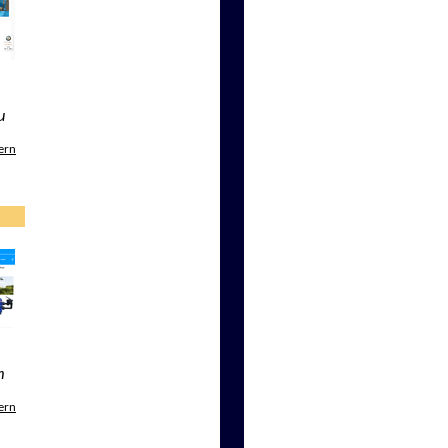
u
ern
m
ern