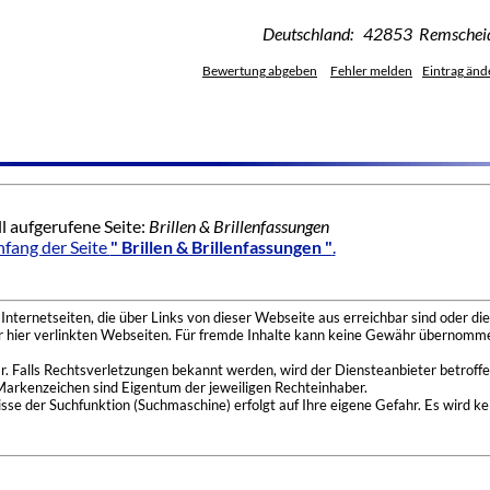
Deutschland: 42853 Remschei
Bewertung abgeben
Fehler melden
Eintrag änd
l aufgerufene Seite:
Brillen & Brillenfassungen
fang der Seite
" Brillen & Brillenfassungen "
.
nternetseiten, die über Links von dieser Webseite aus erreichbar sind oder die
der hier verlinkten Webseiten. Für fremde Inhalte kann keine Gewähr übernomme
 Falls Rechtsverletzungen bekannt werden, wird der Diensteanbieter betroffe
Markenzeichen sind Eigentum der jeweiligen Rechteinhaber.
se der Suchfunktion (Suchmaschine) erfolgt auf Ihre eigene Gefahr. Es wird ke