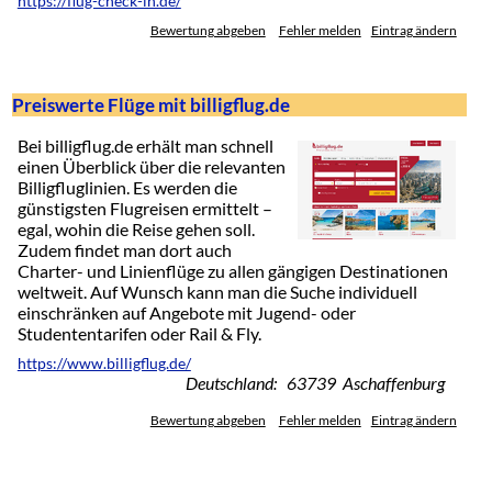
https://flug-check-in.de/
Bewertung abgeben
Fehler melden
Eintrag ändern
Preiswerte Flüge mit billigflug.de
Bei billigflug.de erhält man schnell
einen Überblick über die relevanten
Billigfluglinien. Es werden die
günstigsten Flugreisen ermittelt –
egal, wohin die Reise gehen soll.
Zudem findet man dort auch
Charter- und Linienflüge zu allen gängigen Destinationen
weltweit. Auf Wunsch kann man die Suche individuell
einschränken auf Angebote mit Jugend- oder
Studententarifen oder Rail & Fly.
https://www.billigflug.de/
Deutschland: 63739 Aschaffenburg
Bewertung abgeben
Fehler melden
Eintrag ändern