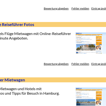
Bewertung abgeben
Fehler melden
Eintrag änd
 Reiseführer Fotos
ls Flüge Mietwagen mit Online-Reiseführer
inute Angeboten.
Bewertung abgeben
Fehler melden
Eintrag änd
rer Mietwagen
 Mietwagen und Hotels mit
os und Tipps für Besuch in Hamburg.