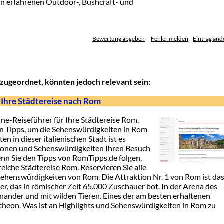
 erfahrenen Outdoor-, Bushcraft- und
Bewertung abgeben
Fehler melden
Eintrag änd
zugeordnet, könnten jedoch relevant sein:
 Ihre Städtereise nach Rom
e-Reiseführer für Ihre Städtereise Rom.
en Tipps, um die Sehenswürdigkeiten in Rom
n in dieser italienischen Stadt ist es
tionen und Sehenswürdigkeiten Ihren Besuch
enn Sie den Tipps von RomTipps.de folgen,
reiche Städtereise Rom. Reservieren Sie alle
e Sehenswürdigkeiten von Rom. Die Attraktion Nr. 1 von Rom ist da
r, das in römischer Zeit 65.000 Zuschauer bot. In der Arena des
ander und mit wilden Tieren. Eines der am besten erhaltenen
theon. Was ist an Highlights und Sehenswürdigkeiten in Rom zu