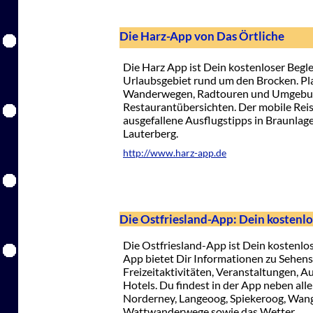
Die Harz-App von Das Örtliche
Die Harz App ist Dein kostenloser Begle
Urlaubsgebiet rund um den Brocken. Pl
Wanderwegen, Radtouren und Umgebun
Restaurantübersichten. Der mobile Reise
ausgefallene Ausflugstipps in Braunlag
Lauterberg.
http://www.harz-app.de
Die Ostfriesland-App: Dein kostenlo
Die Ostfriesland-App ist Dein kostenlo
App bietet Dir Informationen zu Sehens
Freizeitaktivitäten, Veranstaltungen, A
Hotels. Du findest in der App neben alle
Norderney, Langeoog, Spiekeroog, Wan
Wattwanderwege sowie das Wetter.