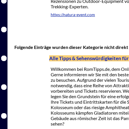
Rezensionen zu Outdoor-Equipment von
Trekking-Experten.
https://natura-event.com
Folgende Einträge wurden dieser Kategorie nicht direkt 
Alle Tipps & Sehenswürdigkeiten für
Willkommen bei RomTipps.de, dem Onlin
Gerne informieren wir Sie mit den best
zu besuchen. Aufgrund der vielen Touriste
notwendig, dass eine Reihe von Attrak
vorbereiten und Tickets reservieren. W
legen Sie den Grundstein für eine erfolg
Ihre Tickets und Eintrittskarten für di
Kolosseum oder das riesige Amphitheate
Kolosseums kämpfen Gladiatoren mitein
Gebäude aus römischer Zeit ist das Pan
sehen?