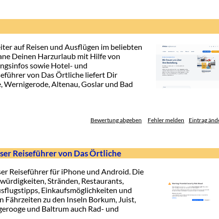
iter auf Reisen und Ausflügen im beliebten
ane Deinen Harzurlaub mit Hilfe von
gsinfos sowie Hotel- und
führer von Das Örtliche liefert Dir
e, Wernigerode, Altenau, Goslar und Bad
Bewertung abgeben
Fehler melden
Eintrag änd
ser Reiseführer von Das Örtliche
ser Reiseführer für iPhone und Android. Die
würdigkeiten, Stränden, Restaurants,
usflugstipps, Einkaufsmöglichkeiten und
n Fährzeiten zu den Inseln Borkum, Juist,
gerooge und Baltrum auch Rad- und