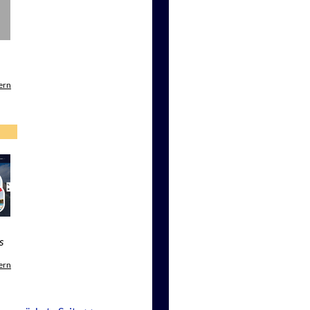
ern
s
ern