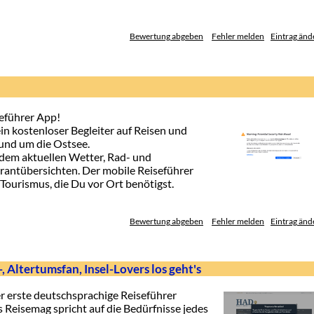
Bewertung abgeben
Fehler melden
Eintrag änd
seführer App!
in kostenloser Begleiter auf Reisen und
und um die Ostsee.
 dem aktuellen Wetter, Rad- und
antübersichten. Der mobile Reiseführer
 Tourismus, die Du vor Ort benötigst.
Bewertung abgeben
Fehler melden
Eintrag änd
 Altertumsfan, Insel-Lovers los geht's
er erste deutschsprachige Reiseführer
s Reisemag spricht auf die Bedürfnisse jedes