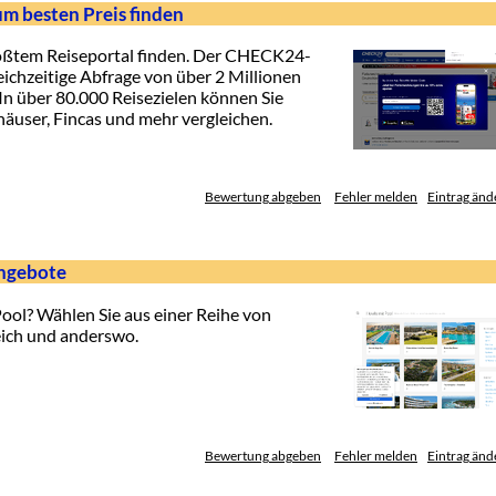
m besten Preis finden
ößtem Reiseportal finden. Der CHECK24-
ichzeitige Abfrage von über 2 Millionen
n über 80.000 Reisezielen können Sie
äuser, Fincas und mehr vergleichen.
Bewertung abgeben
Fehler melden
Eintrag änd
angebote
Pool? Wählen Sie aus einer Reihe von
eich und anderswo.
Bewertung abgeben
Fehler melden
Eintrag änd