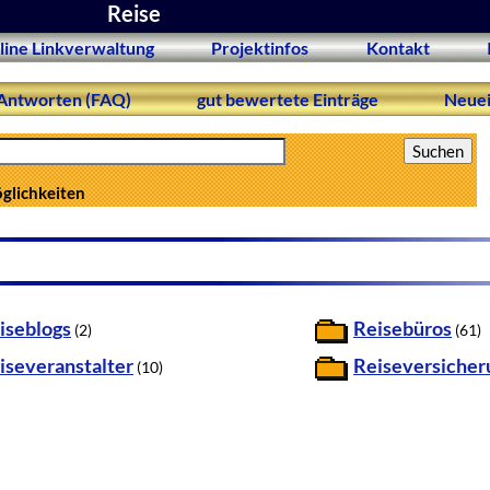
Reise
line Linkverwaltung
Projektinfos
Kontakt
Antworten (FAQ)
gut bewertete Einträge
Neuei
öglichkeiten
iseblogs
Reisebüros
(2)
(61)
iseveranstalter
Reiseversiche
(10)