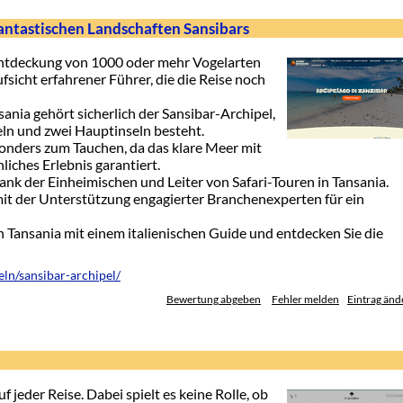
antastischen Landschaften Sansibars
 Entdeckung von 1000 oder mehr Vogelarten
Aufsicht erfahrener Führer, die die Reise noch
ania gehört sicherlich der Sansibar-Archipel,
eln und zwei Hauptinseln besteht.
onders zum Tauchen, da das klare Meer mit
iches Erlebnis garantiert.
ank der Einheimischen und Leiter von Safari-Touren in Tansania.
 mit der Unterstützung engagierter Branchenexperten für ein
in Tansania mit einem italienischen Guide und entdecken Sie die
eln/sansibar-archipel/
Bewertung abgeben
Fehler melden
Eintrag änd
auf jeder Reise. Dabei spielt es keine Rolle, ob