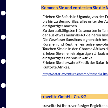
Kommen Sie und entdecken Sie die f
Erleben Sie Safaris in Uganda, von der
bis hin zu Berggorillas, alles unter der 
einzigartiger machen.
Zu den auffälligsten Küstenorten in Tans
der aus etwas mehr als 40 kleineren Ins
Die Gewässer Sansibars eignen sich bes
Korallen und Reptilien ein außergewöhnl
Tauchen Sie ein in den Charme Afrikas d
Erleben Sie einen einzigartigen Urlaub
einzigartiges Erlebnis in Afrika.
Erleben Sie die wahre Exotik der Safari 
Kultorte Afrikas.
https://safariavventura.com/de/tansania-ins
travelite GmbH + Co. KG
travelite ist Ihr zuverlässiger Begleiter 