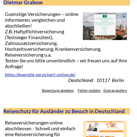
Dietmar Grabow
Guenstige Versicherungen – online
informieren, vergleichen und
abschließen!
Z.B. Haftpflichtversicherung
(Testsieger Finanztest),
Zahnzusatzversicherung,
Hochzeitsversicherung, Krankenversicherung,
Reiseversicherung u.a.
Testen Sie uns bitte unverbindlich – wir freuen uns auf Ihre
Anfrage!
https://guenstig-versichert-online.de/
Deutschland: 10117 Berlin
Bewertung abgeben
Fehler melden
Eintrag ändern
Reiseschutz für Ausländer zu Besuch in Deutschland
Reiseversicherungen online
abschliessen - Schnell und einfach
eine Reiseversicherung für