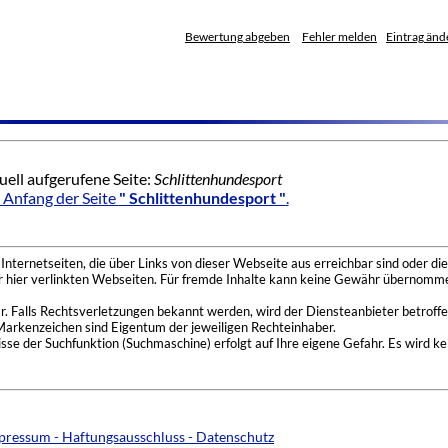
Bewertung abgeben
Fehler melden
Eintrag änd
uell aufgerufene Seite:
Schlittenhundesport
Anfang der Seite
" Schlittenhundesport "
.
nternetseiten, die über Links von dieser Webseite aus erreichbar sind oder die
der hier verlinkten Webseiten. Für fremde Inhalte kann keine Gewähr übernomme
 Falls Rechtsverletzungen bekannt werden, wird der Diensteanbieter betroffe
Markenzeichen sind Eigentum der jeweiligen Rechteinhaber.
se der Suchfunktion (Suchmaschine) erfolgt auf Ihre eigene Gefahr. Es wird ke
pressum - Haftungsausschluss - Datenschutz