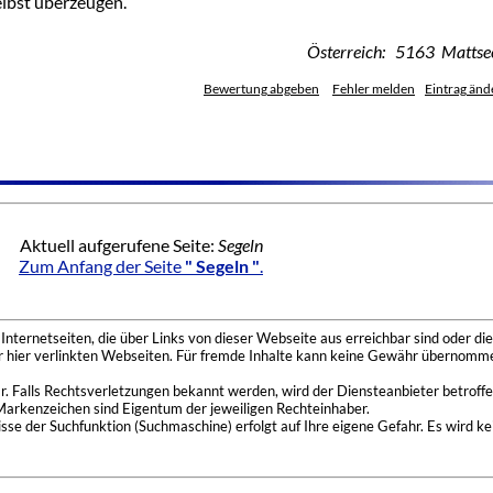
elbst überzeugen.
Österreich: 5163 Mattse
Bewertung abgeben
Fehler melden
Eintrag änd
Aktuell aufgerufene Seite:
Segeln
Zum Anfang der Seite
" Segeln "
.
nternetseiten, die über Links von dieser Webseite aus erreichbar sind oder die
der hier verlinkten Webseiten. Für fremde Inhalte kann keine Gewähr übernomme
 Falls Rechtsverletzungen bekannt werden, wird der Diensteanbieter betroffe
Markenzeichen sind Eigentum der jeweiligen Rechteinhaber.
se der Suchfunktion (Suchmaschine) erfolgt auf Ihre eigene Gefahr. Es wird ke