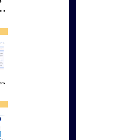
ern
ern