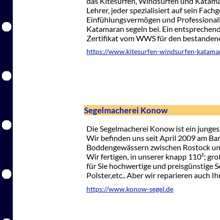
das Kitesurfen, Windsurfen und Katama
Lehrer, jeder spezialisiert auf sein Fachg
Einfühlungsvermögen und Professionali
Katamaran segeln bei. Ein entsprechen
Zertifikat vom WWS für den bestandenen
https://www.kitesurfen-windsurfen-katama
Segelmacherei Konow
Die Segelmacherei Konow ist ein junge
Wir befinden uns seit April 2009 am Ba
Boddengewässern zwischen Rostock und
Wir fertigen, in unserer knapp 110²; gr
für Sie hochwertige und preisgünstige S
Polster,etc.. Aber wir reparieren auch Ih
https://www.konow-segel.de