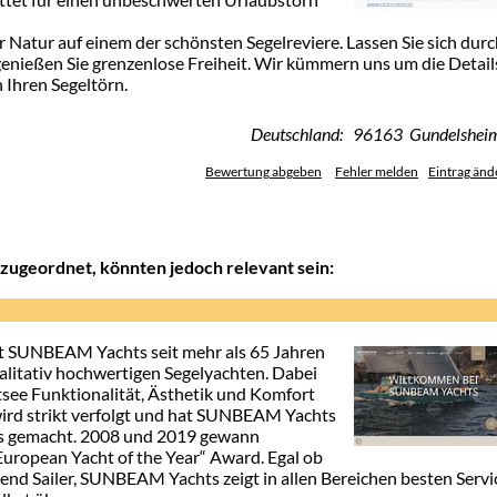
er Natur auf einem der schönsten Segelreviere. Lassen Sie sich dur
genießen Sie grenzenlose Freiheit. Wir kümmern uns um die Detail
 Ihren Segeltörn.
Deutschland: 96163 Gundelshei
Bewertung abgeben
Fehler melden
Eintrag änd
zugeordnet, könnten jedoch relevant sein:
t SUNBEAM Yachts seit mehr als 65 Jahren
alitativ hochwertigen Segelyachten. Dabei
tsee Funktionalität, Ästhetik und Komfort
l wird strikt verfolgt und hat SUNBEAM Yachts
as gemacht. 2008 und 2019 gewann
opean Yacht of the Year“ Award. Egal ob
end Sailer, SUNBEAM Yachts zeigt in allen Bereichen besten Servi