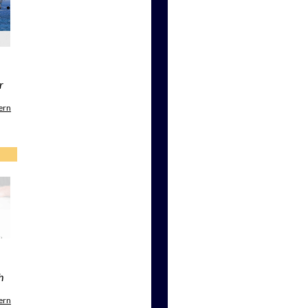
r
ern
h
ern