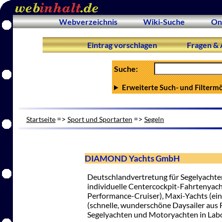
Webverzeichnis
Wiki-Suche
On
Eintrag vorschlagen
Fragen & 
Suche:
Erweiterte Such- und Filterm
=>
=>
Startseite
Sport und Sportarten
Segeln
DIAMOND Yachts GmbH
Deutschlandvertretung für Segelyacht
individuelle Centercockpit-Fahrtenyacht
Performance-Cruiser), Maxi-Yachts (ein
(schnelle, wunderschöne Daysailer aus 
Segelyachten und Motoryachten in Laboe