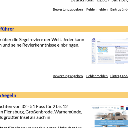
Bewertung abgeben
Fehler melden
Eintrag änd
rführer
r über die Segelreviere der Welt. Jeder kann
n und seine Revierkenntnisse einbringen.
Bewertung abgeben
Fehler melden
Eintrag änd
m Segeln
hten von 32 - 51 Fuss für 2 bis 12
en Flensburg, Großenbrode, Warnemünde,
 größter Insel als auch in
ttet für einen unbeschwerten Urlaubstörn