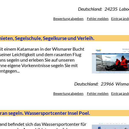
Deutschland: 24235 Labo
Bewertung abgeben
Fehler melden
Eintrag änd
ieten, Segelschule, Segelkurse und Verleih.
mit einem Katamaran in der Wismarer Bucht
 seiner Leichtigkeit und dem rasanten Flug
ns segeln und erleben Sie auf unseren
e eigene Vorkenntnisse segeln Sie mit
ntgegen...
Deutschland: 23966 Wisma
Bewertung abgeben
Fehler melden
Eintrag änd
an segeln. Wassersportcenter Insel Poel.
and befindet sich das Wassersportcenter für