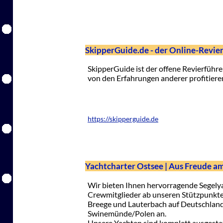
SkipperGuide.de - der Online-Revie
SkipperGuide ist der offene Revierführe
von den Erfahrungen anderer profitiere
https://skipperguide.de
Yachtcharter Ostsee | Aus Freude a
Wir bieten Ihnen hervorragende Segelyac
Crewmitglieder ab unseren Stützpunkt
Breege und Lauterbach auf Deutschlands
Swinemünde/Polen an.
Unsere Yachten sind komplett ausgesta