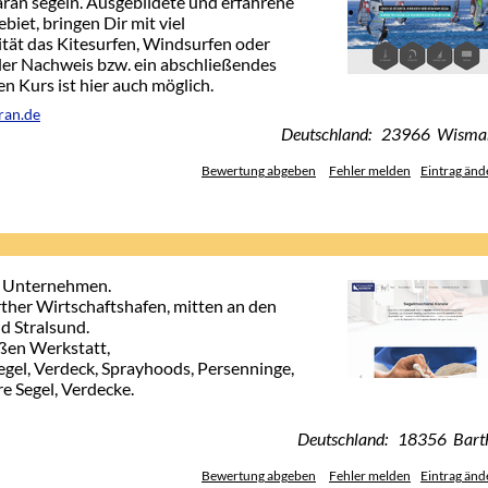
ran segeln. Ausgebildete und erfahrene
ebiet, bringen Dir mit viel
tät das Kitesurfen, Windsurfen oder
der Nachweis bzw. ein abschließendes
 Kurs ist hier auch möglich.
ran.de
Deutschland: 23966 Wisma
Bewertung abgeben
Fehler melden
Eintrag änd
s Unternehmen.
rther Wirtschaftshafen, mitten an den
 Stralsund.
oßen Werkstatt,
egel, Verdeck, Sprayhoods, Persenninge,
re Segel, Verdecke.
Deutschland: 18356 Bart
Bewertung abgeben
Fehler melden
Eintrag änd