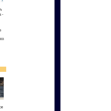
ch
s -
m
ern
ce