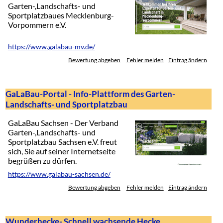
Garten-,Landschafts- und
Sportplatzbaues Mecklenburg-
Vorpommern e.V.
https://www.galabau-mv.de/
Bewertung abgeben
Fehler melden
Eintrag ändern
GaLaBau-Portal - Info-Plattform des Garten-
Landschafts- und Sportplatzbau
GaLaBau Sachsen - Der Verband
Garten-,Landschafts- und
Sportplatzbau Sachsen e.V. freut
sich, Sie auf seiner Internetseite
begrüßen zu dürfen.
https://www.galabau-sachsen.de/
Bewertung abgeben
Fehler melden
Eintrag ändern
Wunderhecke- Schnell wachsende Hecke