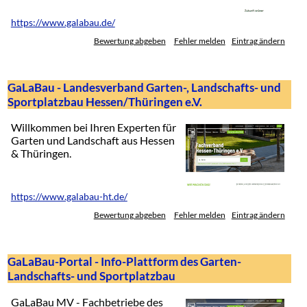
https://www.galabau.de/
Bewertung abgeben
Fehler melden
Eintrag ändern
GaLaBau - Landesverband Garten-, Landschafts- und
Sportplatzbau Hessen/Thüringen e.V.
Willkommen bei Ihren Experten für
Garten und Landschaft aus Hessen
& Thüringen.
https://www.galabau-ht.de/
Bewertung abgeben
Fehler melden
Eintrag ändern
GaLaBau-Portal - Info-Plattform des Garten-
Landschafts- und Sportplatzbau
GaLaBau MV - Fachbetriebe des