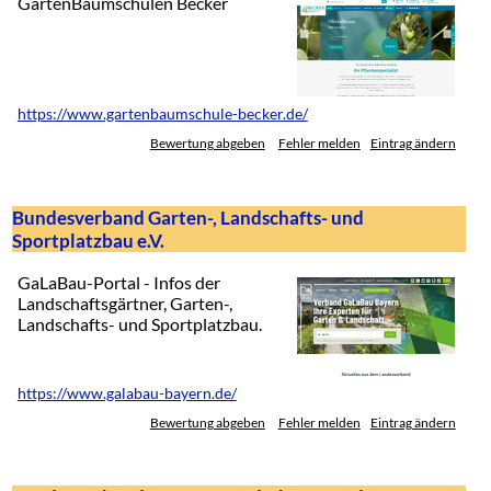
GartenBaumschulen Becker
https://www.gartenbaumschule-becker.de/
Bewertung abgeben
Fehler melden
Eintrag ändern
Bundesverband Garten-, Landschafts- und
Sportplatzbau e.V.
GaLaBau-Portal - Infos der
Landschaftsgärtner, Garten-,
Landschafts- und Sportplatzbau.
https://www.galabau-bayern.de/
Bewertung abgeben
Fehler melden
Eintrag ändern