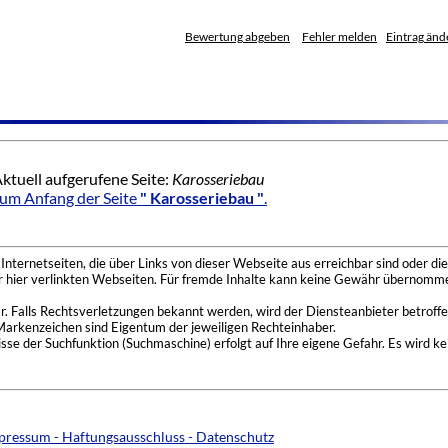
Bewertung abgeben
Fehler melden
Eintrag änd
ktuell aufgerufene Seite:
Karosseriebau
um Anfang der Seite
" Karosseriebau "
.
nternetseiten, die über Links von dieser Webseite aus erreichbar sind oder die
der hier verlinkten Webseiten. Für fremde Inhalte kann keine Gewähr übernomme
 Falls Rechtsverletzungen bekannt werden, wird der Diensteanbieter betroffe
Markenzeichen sind Eigentum der jeweiligen Rechteinhaber.
se der Suchfunktion (Suchmaschine) erfolgt auf Ihre eigene Gefahr. Es wird ke
pressum - Haftungsausschluss - Datenschutz