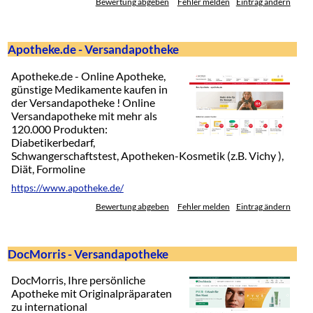
Bewertung abgeben
Fehler melden
Eintrag ändern
Apotheke.de - Versandapotheke
Apotheke.de - Online Apotheke,
günstige Medikamente kaufen in
der Versandapotheke ! Online
Versandapotheke mit mehr als
120.000 Produkten:
Diabetikerbedarf,
Schwangerschaftstest, Apotheken-Kosmetik (z.B. Vichy ),
Diät, Formoline
https://www.apotheke.de/
Bewertung abgeben
Fehler melden
Eintrag ändern
DocMorris - Versandapotheke
DocMorris, Ihre persönliche
Apotheke mit Originalpräparaten
zu international